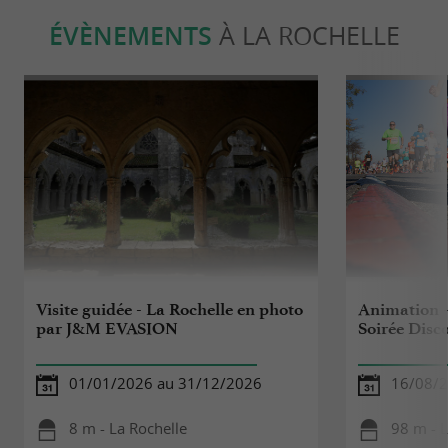
ÉVÈNEMENTS
À LA ROCHELLE
Visite guidée - La Rochelle en photo
Animation -
par J&M EVASION
Soirée Dis
01/01/2026 au 31/12/2026
16/08/
8 m - La Rochelle
98 m - L