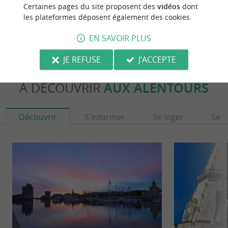
l'Aiguillon
Certaines pages du site proposent des
vidéos
dont
11,2 km - Esnandes
13,1 km 
les plateformes déposent également des cookies.
EN SAVOIR PLUS
JE REFUSE
J'ACCEPTE
À DÉCOUVRIR
AUX ALENTOURS
Découvrir
S'informer
Se loger
Se r