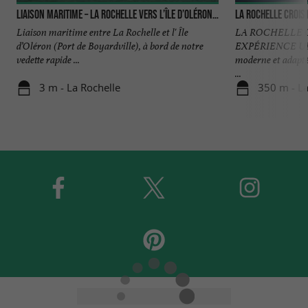
LIAISON MARITIME – La Rochelle vers L’île d’Oléron (Boyardville)
La Rochelle Crois
Liaison maritime entre La Rochelle et l' Île
LA ROCHELLE C
d’Oléron (Port de Boyardville), à bord de notre
EXPÉRIENCE UN
vedette rapide ...
moderne et adapt
...
3 m - La Rochelle
350 m - La