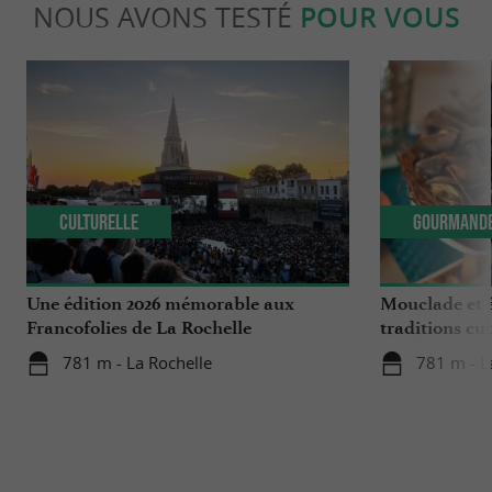
NOUS AVONS TESTÉ
POUR VOUS
Culturelle
Gourmand
Une édition 2026 mémorable aux
Mouclade et é
Francofolies de La Rochelle
traditions cu
en Charente-
781 m - La Rochelle
781 m - L