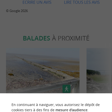
ECRIRE UN AVIS
LIRE TOUS LES AVIS
© Google 2026
BALADES
À PROXIMITÉ
Esnandes : un village au bord de la
La Flott
En continuant à naviguer, vous autorisez le dépôt de
réserve naturelle de la baie de
cookies tiers à des fins de
mesure d'audience
.