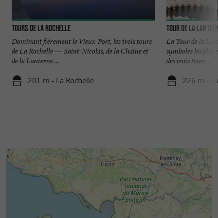
Tours de La Rochelle
Tour de la Lanter
Dominant fièrement le Vieux-Port, les trois tours
La Tour de la Lan
de La Rochelle — Saint-Nicolas, de la Chaîne et
symboles les plus 
de la Lanterne ...
des trois tours ...
201 m - La Rochelle
226 m - La