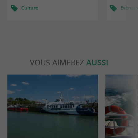
Culture
Evèneme
VOUS AIMEREZ
AUSSI