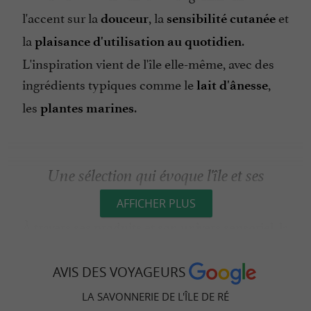
l'accent sur la
, la
et
douceur
sensibilité cutanée
la
.
plaisance d'utilisation au quotidien
L'inspiration vient de l'île elle-même, avec des
ingrédients typiques comme le
,
lait d'ânesse
les
.
plantes marines
Une sélection qui évoque l'île et ses
éléments naturels
AFFICHER PLUS
À travers ses produits et son univers sensoriel, la
boutique de
Saint-Clément-des-
traduit l'esprit de l'île, entre océan,
Baleines
AVIS DES VOYAGEURS
salines et végétation dunaire. Les
savons
LA SAVONNERIE DE L'ÎLE DE RÉ