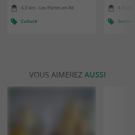
4,3 km - Les Portes-en-Ré
4,3 km -
Culture
Sorties
VOUS AIMEREZ
AUSSI