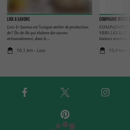
Loix & Savons
Compagnie interîle
Loix & Savons est l'unique atelier de production
COMPAGNIE INT
de l' Île-de-Ré qui élabore des savons
VERS LES ÎLES
artisanalement, dans le ...
liaisons maritimes v
10,1 km - Loix
15,4 km - 