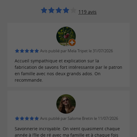
y sont présentés avec
marqués "Île de Ré"
sobriété, disponibles à la pièce ou
119 avis
en
. Ils figurent parmi
ensembles thématiques
les articles les plus choisis par les visiteurs en
quête d'un
ou d'un
souvenir élégant
cadeau
.
simple et raffiné
Avis publié par Mela Tripet le 31/07/2026
Accueil sympathique et explication sur la
En complément, la boutique propose une
fabrication de savons fort intéressante par le patron
sélection de
,
sels marins pour le bain
brumes
en famille avec nos deux grands ados. On
recommande.
,
parfumées
sprays mains délicatement
, et d'
en
parfumés
accessoires de salle de bain
matériaux naturels. Chaque référence est
pensée pour répondre à une
routine bien-
Avis publié par Salome Bretin le 11/07/2026
quotidienne, avec des formats adaptés à la
être
Savonnerie incroyable. On vient quasiment chaque
maison comme aux vacances.
année à l’île de ré avec ma famille et à chaque fois