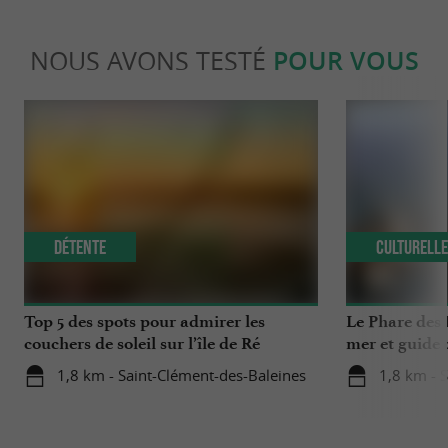
NOUS AVONS TESTÉ
POUR VOUS
Détente
Culturell
Top 5 des spots pour admirer les
Le Phare des 
couchers de soleil sur l’île de Ré
mer et guide 
1,8 km - Saint-Clément-des-Baleines
1,8 km - 