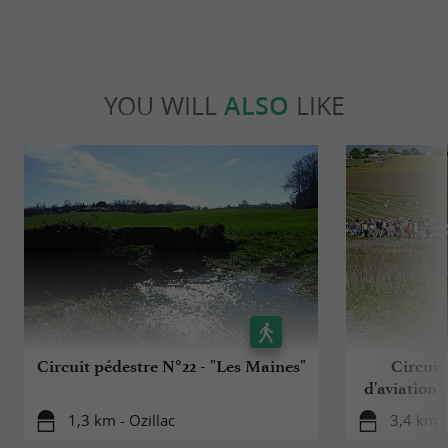
YOU WILL
ALSO
LIKE
Circuit pédestre N°22 - "Les Maines"
Circuit
d'aviation"
1,3 km - Ozillac
3,4 km 