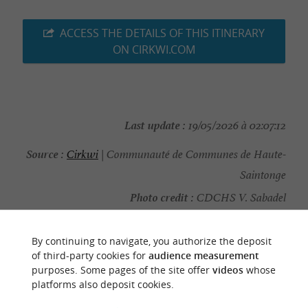
ACCESS THE DETAILS OF THIS ITINERARY
ON CIRKWI.COM
Last update :
19/05/2026 à 02:07:12
Source :
Cirkwi
| Communauté de Communes de Haute-
Saintonge
Photo credit :
CDCHS V. Sabadel
By continuing to navigate, you authorize the deposit
of third-party cookies for
audience measurement
purposes. Some pages of the site offer
videos
whose
YOU WILL LIKE
ALSO
platforms also deposit cookies.