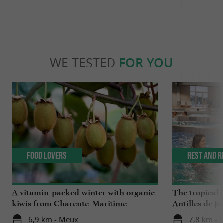
WE TESTED
FOR YOU
Food Lovers
Rest and r
A vitamin-packed winter with organic
The tropical 
kiwis from Charente-Maritime
Antilles de J
6,9 km - Meux
7,8 km - 