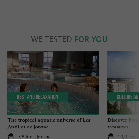
Jonzac par Rayonnante
WE TESTED
FOR YOU
Rest and relaxation
Culture an
The tropical aquatic universe of Les
Discover Pons 
Antilles de Jonzac
treasures
7,8 km - Jonzac
10,0 km -