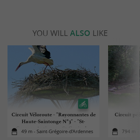
YOU WILL
ALSO
LIKE
Circuit Véloroute - "Rayonnantes de
Circuit pé
Haute-Saintonge N°3" - "St-
Georges-Antignac - St-Genis-de-
49 m - Saint-Grégoire-d'Ardennes
794 m - 
Saintonge - Port-Maubert" (liaison