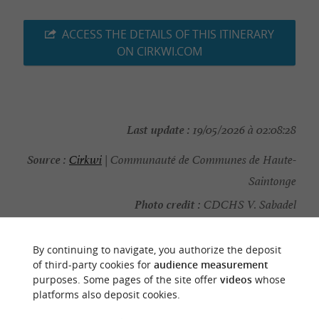
ACCESS THE DETAILS OF THIS ITINERARY
ON CIRKWI.COM
Last update :
19/05/2026 à 02:08:28
Source :
Cirkwi
| Communauté de Communes de Haute-
Saintonge
Photo credit :
CDCHS V. Sabadel
By continuing to navigate, you authorize the deposit
of third-party cookies for
audience measurement
purposes. Some pages of the site offer
videos
whose
YOU WILL LIKE
ALSO
platforms also deposit cookies.