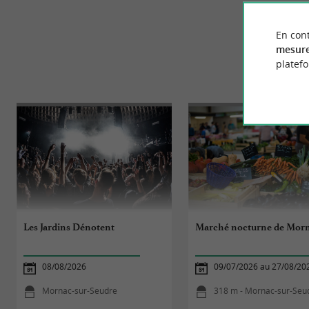
En cont
mesure
platef
ÉV
Les Jardins Dénotent
Marché nocturne de Mor
08/08/2026
09/07/2026 au 27/08/20
Mornac-sur-Seudre
318 m - Mornac-sur-Seu