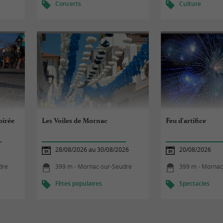
Concerts
Culture
oirée
Les Voiles de Mornac
Feu d'artifice
28/08/2026 au 30/08/2026
20/08/2026
dre
399 m - Mornac-sur-Seudre
399 m - Mornac
Fêtes populaires
Spectacles