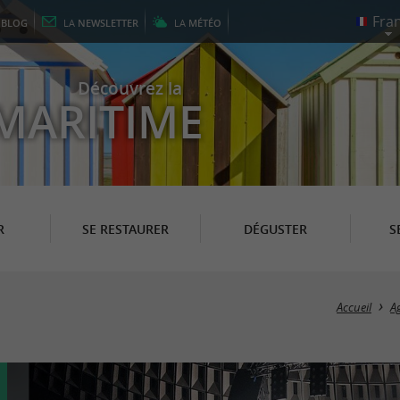
E
BLOG
LA
NEWSLETTER
LA
MÉTÉO
Découvrez la
MARITIME
R
SE RESTAURER
DÉGUSTER
S
Accueil
A