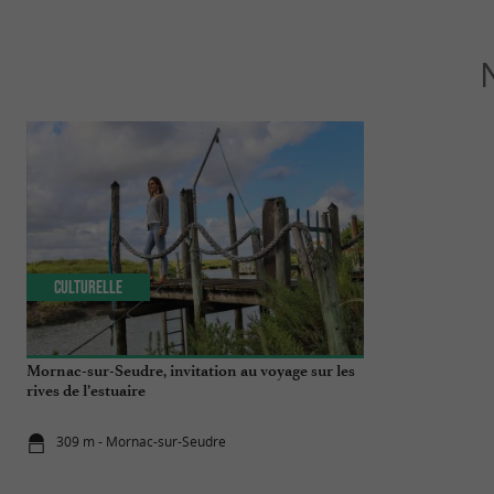
Culturelle
Séjours / W
Mornac-sur-Seudre, invitation au voyage sur les
Le sentier des
rives de l’estuaire
Saint-Palais
309 m - Mornac-sur-Seudre
8,6 km - Sai