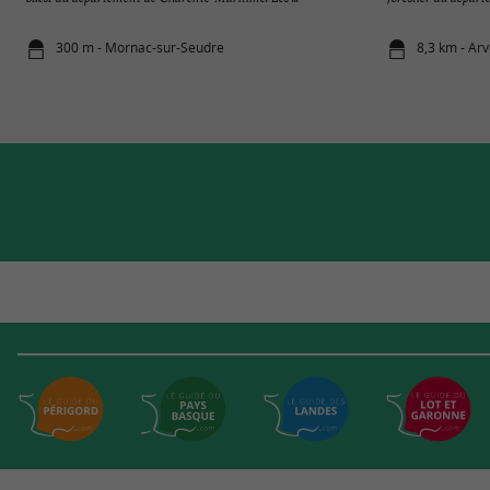
300 m - Mornac-sur-Seudre
8,3 km - Arv