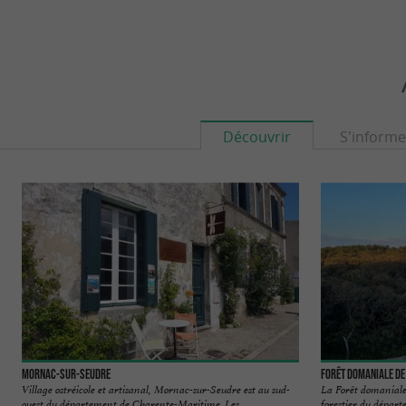
Découvrir
S'informe
Mornac-sur-Seudre
Forêt domaniale de
Village ostréicole et artisanal, Mornac-sur-Seudre est au sud-
La Forêt domaniale 
ouest du département de Charente-Maritime. Les ...
forestier du départ