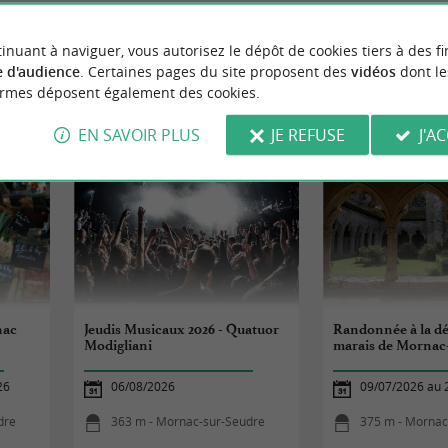
inuant à naviguer, vous autorisez le dépôt de cookies tiers à des fi
 d'audience
. Certaines pages du site proposent des
vidéos
dont le
ormes déposent également des cookies.
ÈNEMENTS
À MORNAC-SUR-SE
EN SAVOIR PLUS
JE REFUSE
J'A
nac
Jeudis Musicaux 2026 - Quatuor
Randonnée à la d
Modigliani
marais de Mornac
26
06/08/2026
09/07/2026 au 
dre
363 m - Mornac-sur-Seudre
375 m - Mornac