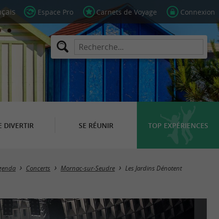
Espace Pro
Carnets de Voyage
Connexion
E DIVERTIR
SE RÉUNIR
TOP EXPÉRIENCES
genda
Concerts
Mornac-sur-Seudre
Les Jardins Dénotent