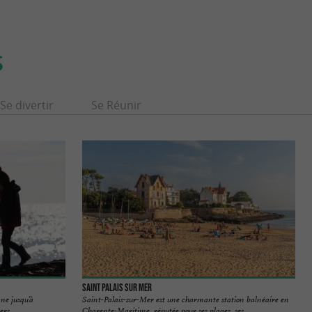
S
Se divertir
Se Réunir
Saint Palais sur Mer
ne jusqu’à
Saint-Palais-sur-Mer est une charmante station balnéaire en
rs… ...
Charente-Maritime, réputée pour ses plages, ses ...