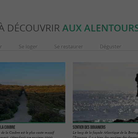
À DÉCOUVRIR
AUX ALENTOUR
r
Se loger
Se restaurer
Déguster
 la Coubre
Sentier des Douaniers
de la Coubre est le plus vaste massif
Le long de la façade Atlantique de la Bretag
ement, s'étendant sur environ 5000 ...
l’Espagne, il y a bien des sentiers des douanie