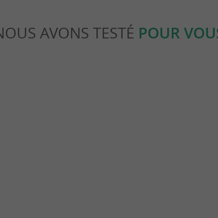
NOUS AVONS TESTÉ
POUR VOU
eekend
Séjours / Weekend
 Douaniers de Vaux-sur-Mer à
Que faire en Charente Maritime l’
nt-Palais-sur-Mer
8,6 km - Saint-Palais-sur-Mer