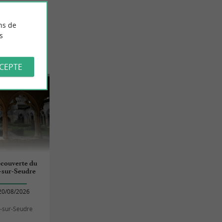
ns de
s
UDRE
CCEPTE
écouverte du
-sur-Seudre
20/08/2026
-sur-Seudre