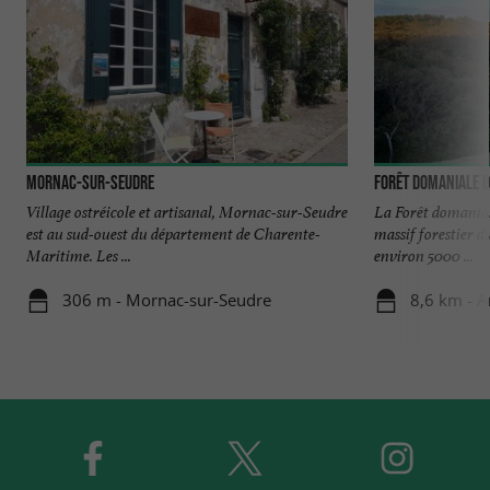
Mornac-sur-Seudre
Forêt domaniale d
Village ostréicole et artisanal, Mornac-sur-Seudre
La Forêt domaniale
est au sud-ouest du département de Charente-
massif forestier d
Maritime. Les ...
environ 5000 ...
306 m - Mornac-sur-Seudre
8,6 km - A