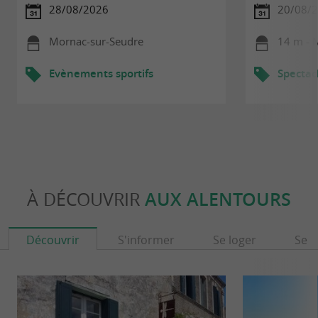
28/08/2026
20/08/
Mornac-sur-Seudre
14 m - 
Evènements sportifs
Spectac
À DÉCOUVRIR
AUX ALENTOURS
Découvrir
S'informer
Se loger
Se r