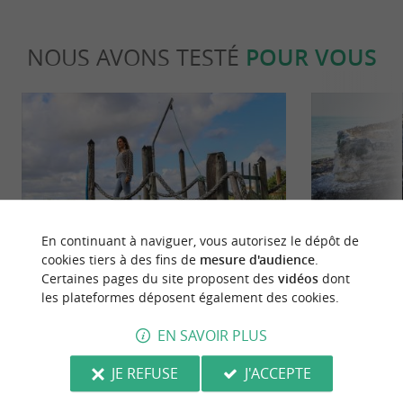
NOUS AVONS TESTÉ
POUR VOUS
Culturelle
Séjours /
En continuant à naviguer, vous autorisez le dépôt de
cookies tiers à des fins de
mesure d'audience
.
Certaines pages du site proposent des
vidéos
dont
Mornac-sur-Seudre, invitation au
Le sentier de
les plateformes déposent également des cookies.
voyage sur les rives de l’estuaire
Mer à Saint-P
EN SAVOIR PLUS
306 m - Mornac-sur-Seudre
8,9 km - S
JE REFUSE
J'ACCEPTE