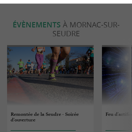
ÉVÈNEMENTS
À MORNAC-SUR-
SEUDRE
Remontée de la Seudre - Soirée
Feu d'artifi
d'ouverture