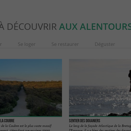
À DÉCOUVRIR
AUX ALENTOUR
r
Se loger
Se restaurer
Déguster
 la Coubre
Sentier des Douaniers
de la Coubre est le plus vaste massif
Le long de la façade Atlantique de la Bretag
ement, s'étendant sur environ 5000 ...
l’Espagne, il y a bien des sentiers des douanie