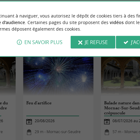
inuant à naviguer, vous autorisez le dépôt de cookies tiers à des fi
 d'audience
. Certaines pages du site proposent des
vidéos
dont le
ormes déposent également des cookies.
ÈNEMENTS
À MORNAC-SUR-SE
EN SAVOIR PLUS
JE REFUSE
J'A
e du
Feu d'artifice
Balade nature dans
udre
Mornac-Sur-Seud
crépuscule
26
20/08/2026
08/07/2026 au 
re
29 m - Mornac-sur-Seudre
57 m - Mornac-