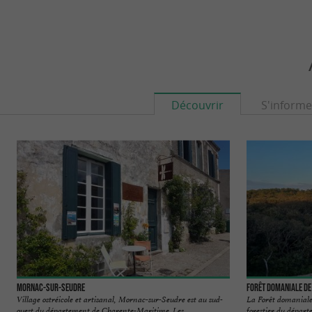
Découvrir
S'informe
Mornac-sur-Seudre
Forêt domaniale de
Village ostréicole et artisanal, Mornac-sur-Seudre est au sud-
La Forêt domaniale 
ouest du département de Charente-Maritime. Les ...
forestier du départ