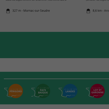
327 m - Mornac-sur-Seudre
8,6 km - Arv