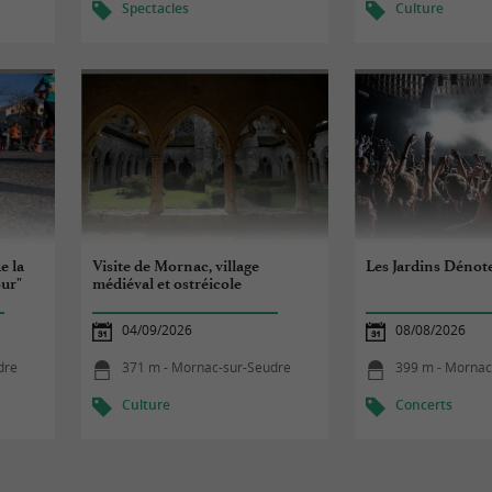
Spectacles
Culture
e la
Visite de Mornac, village
Les Jardins Dénot
our"
médiéval et ostréicole
04/09/2026
08/08/2026
dre
371 m - Mornac-sur-Seudre
399 m - Mornac
Culture
Concerts