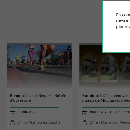
En cont
mesure
platef
ÉV
Remontée de la Seudre - Soirée
Randonnée à la découvert
d'ouverture
marais de Mornac-sur-Se
28/08/2026
09/07/2026 au 20/08/20
21 m - Mornac-sur-Seudre
27 m - Mornac-sur-Seud