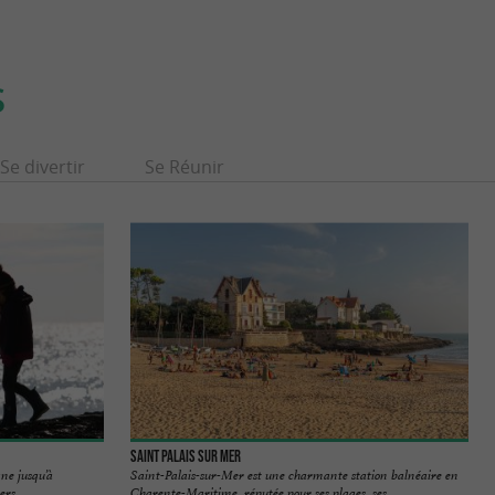
S
Se divertir
Se Réunir
Saint Palais sur Mer
ne jusqu’à
Saint-Palais-sur-Mer est une charmante station balnéaire en
rs… ...
Charente-Maritime, réputée pour ses plages, ses ...