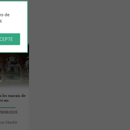
ns de
s
UDRE
CCEPTE
 les marais de
re au
26/08/2026
sur-Seudre