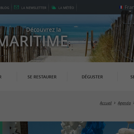
E
BLOG
LA
NEWSLETTER
LA
MÉTÉO
Découvrez la
MARITIME
R
SE RESTAURER
DÉGUSTER
S
Accueil
Agenda