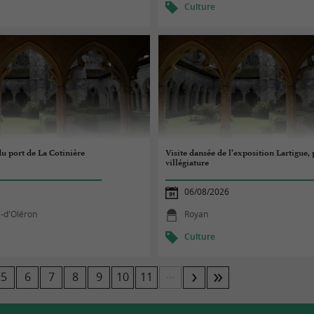
Culture
du port de La Cotinière
Visite dansée de l’exposition Lartigue
villégiature
06/08/2026
e-d'Oléron
Royan
Culture
...
5
6
7
8
9
10
11