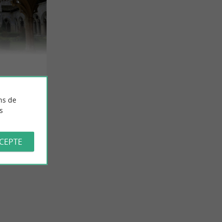
ns de
s
CCEPTE