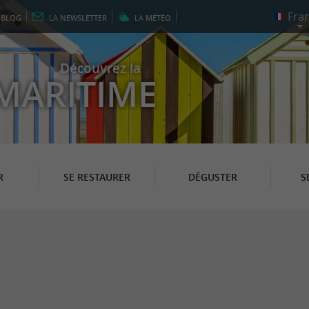
E
BLOG
LA
NEWSLETTER
LA
MÉTÉO
Découvrez la
MARITIME
R
SE RESTAURER
DÉGUSTER
S