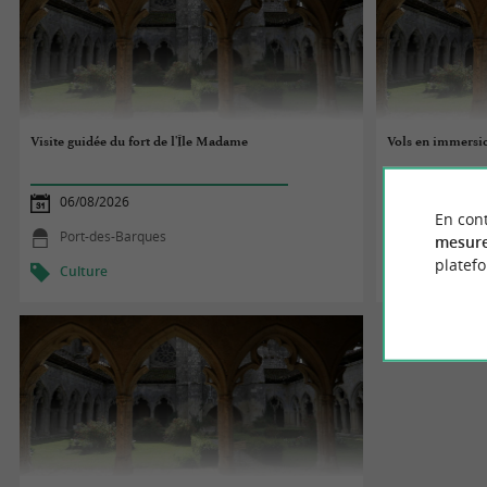
Visite guidée du fort de l'Île Madame
Vols en immersi
06/08/2026
06/08/2026
En cont
Port-des-Barques
Fenioux
mesure
platef
Culture
Culture