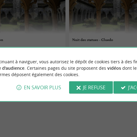
on
Nuit des statues - Cluedo
06/08/2026
inuant à naviguer, vous autorisez le dépôt de cookies tiers à des fi
Nantillé
 d'audience
. Certaines pages du site proposent des
vidéos
dont le
ormes déposent également des cookies.
Culture
EN SAVOIR PLUS
JE REFUSE
J'A