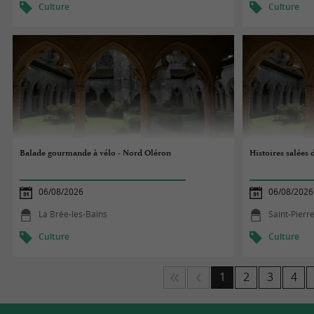
Culture
Culture
Balade gourmande à vélo - Nord Oléron
Histoires salées 
06/08/2026
06/08/2026
La Brée-les-Bains
Saint-Pierr
Culture
Culture
1
2
3
4