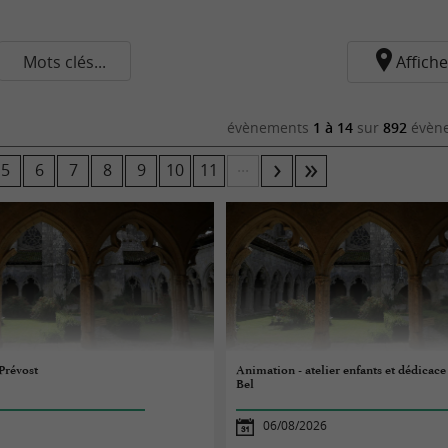
Mots clés...
Affiche
évènements
1 à 14
sur
892
évène
...
5
6
7
8
9
10
11
Prévost
Animation - atelier enfants et dédicac
Bel
06/08/2026