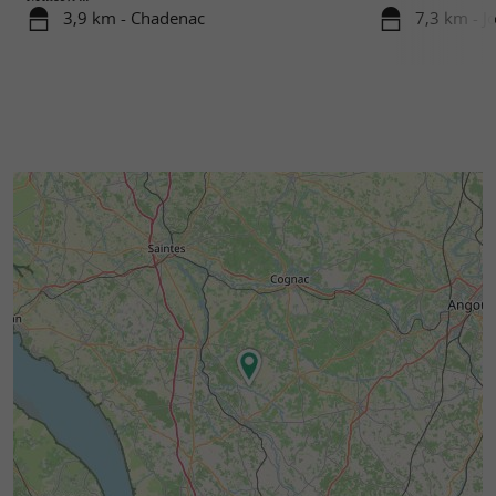
3,9 km - Chadenac
7,3 km - J