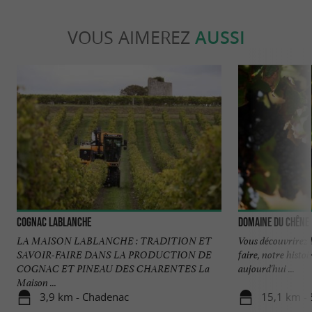
VOUS AIMEREZ
AUSSI
Cognac Lablanche
Domaine du Chêne
LA MAISON LABLANCHE : TRADITION ET
Vous découvrirez l
SAVOIR-FAIRE DANS LA PRODUCTION DE
faire, notre histoi
COGNAC ET PINEAU DES CHARENTES La
aujourd'hui ...
Maison ...
3,9 km - Chadenac
15,1 km - 