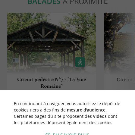
BALADES
À PROXIMITÉ
Circuit pédestre N°7 - "La Voie
Circuit 
Romaine"
2,4 km - Neuillac
3,8 km 
En continuant à naviguer, vous autorisez le dépôt de
cookies tiers à des fins de
mesure d'audience
.
Certaines pages du site proposent des
vidéos
dont
les plateformes déposent également des cookies.