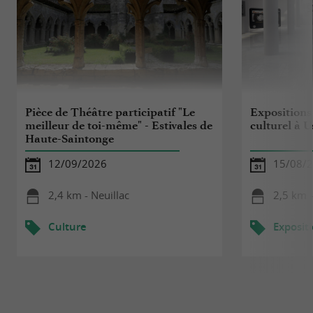
Pièce de Théâtre participatif "Le
Expositions 
meilleur de toi-même" - Estivales de
culturel à 
Haute-Saintonge
12/09/2026
15/08/2
2,4 km - Neuillac
2,5 km 
Culture
Exposit