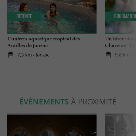
Détente
Gourmand
L’univers aquatique tropical des
Un hiver vitam
Antilles de Jonzac
Charente-Ma
7,3 km - Jonzac
9,8 km -
ÉVÈNEMENTS
À PROXIMITÉ