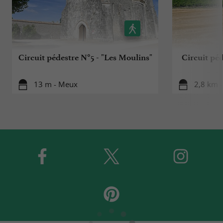
Circuit pédestre N°5 - "Les Moulins"
Circuit péd
13 m - Meux
2,8 km -