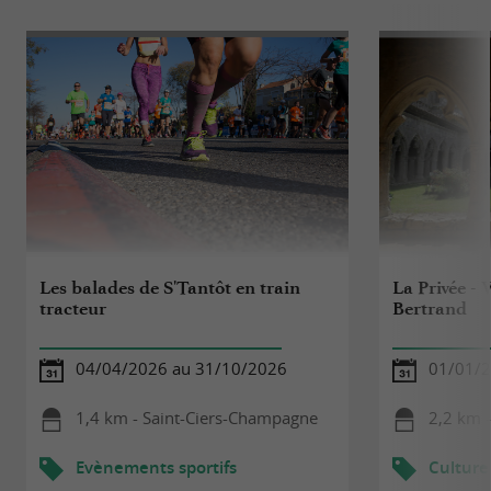
Les balades de S'Tantôt en train
La Privée - 
tracteur
Bertrand
04/04/2026 au 31/10/2026
01/01/2
1,4 km - Saint-Ciers-Champagne
2,2 km 
Evènements sportifs
Culture