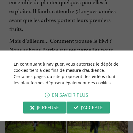
ensemble de planter quelques parcelles à
exploiter. Il faudra attendre 5 longues années
avant que les arbres portent leurs premiers
fruits.
Mais d’ailleurs… Comment pousse le kiwi ?
Nous suivons Patrice sur
pour
ses parcelles
pallier à notre ignorance en la matière. À notre
En continuant à naviguer, vous autorisez le dépôt de
grande surprise, le kiwi n’est pas le fruit d’un
cookies tiers à des fins de
mesure d'audience
.
arbre, mais d’
:
.
Certaines pages du site proposent des
vidéos
dont
une liane vigoureuse
l'Actinidia
les plateformes déposent également des cookies.
EN SAVOIR PLUS
JE REFUSE
J'ACCEPTE