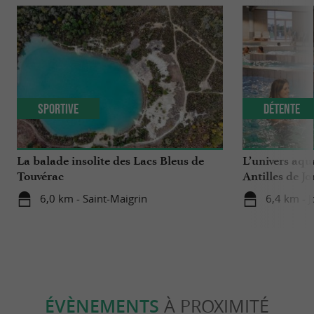
Sportive
Détente
La balade insolite des Lacs Bleus de
L’univers aqu
Touvérac
Antilles de J
6,0 km - Saint-Maigrin
6,4 km - 
ÉVÈNEMENTS
À PROXIMITÉ