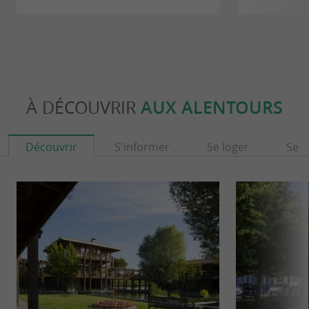
À DÉCOUVRIR
AUX ALENTOURS
Découvrir
S'informer
Se loger
Se r