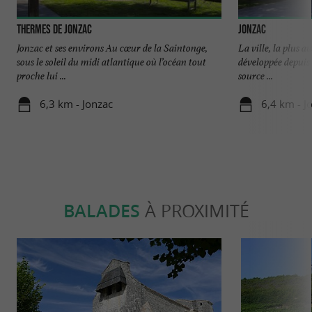
Thermes de Jonzac
Jonzac
Jonzac et ses environs Au cœur de la Saintonge,
La ville, la plus a
sous le soleil du midi atlantique où l’océan tout
développée depuis 
proche lui ...
source ...
6,3 km - Jonzac
6,4 km - J
BALADES
À PROXIMITÉ