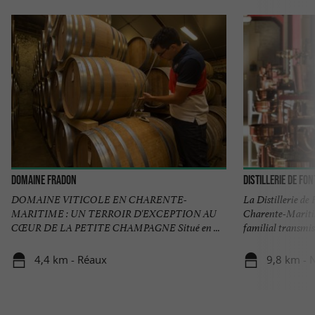
Domaine Fradon
Distillerie de Fo
DOMAINE VITICOLE EN CHARENTE-
La Distillerie de 
MARITIME : UN TERROIR D'EXCEPTION AU
Charente-Maritim
CŒUR DE LA PETITE CHAMPAGNE Situé en ...
familial transmis 
4,4 km - Réaux
9,8 km - N