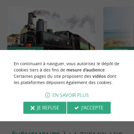
Familiale
Détente
En continuant à naviguer, vous autorisez le dépôt de
cookies tiers à des fins de
mesure d'audience
.
Le « Train des Mouettes » : l’estuaire de
5 sites nature
Certaines pages du site proposent des
vidéos
dont
la Seudre à bord d’une machine à
Maritime en 
les plateformes déposent également des cookies.
remonter le temps
243 m - La Tremblade
243 m - L
EN SAVOIR PLUS
JE REFUSE
J'ACCEPTE