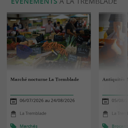
ÉVÈNEMENTS
À LA TREMBLADE
Marché nocturne La Tremblade
Antiquités 
06/07/2026 au 24/08/2026
05/08/2
La Tremblade
La Trem
Marchés
Brocant