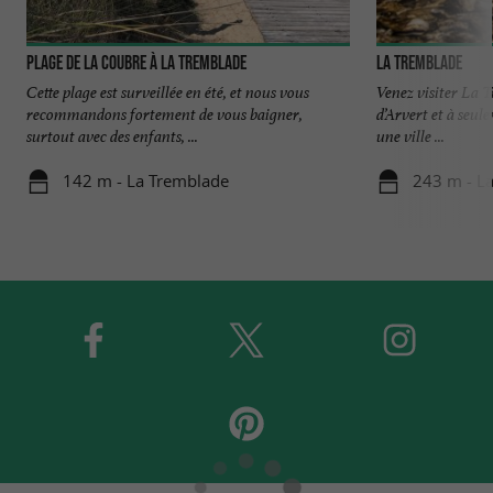
Plage de la Coubre à La Tremblade
La Tremblade
Cette plage est surveillée en été, et nous vous
Venez visiter La T
recommandons fortement de vous baigner,
d’Arvert et à seul
surtout avec des enfants, ...
une ville ...
142 m - La Tremblade
243 m - L