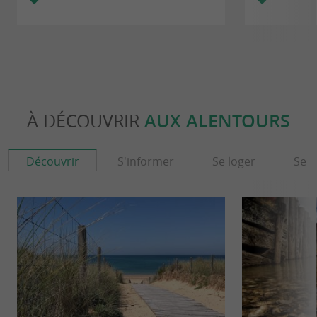
À DÉCOUVRIR
AUX ALENTOURS
Découvrir
S'informer
Se loger
Se r