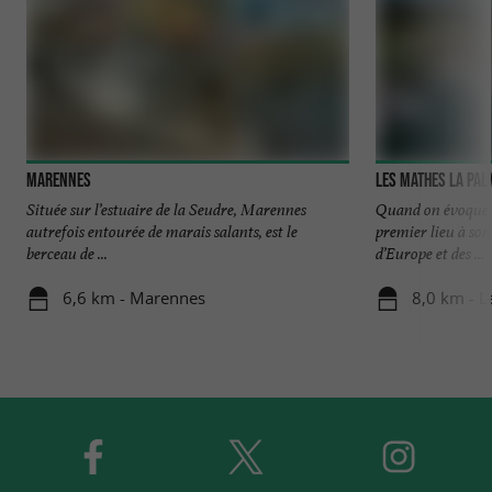
Marennes
Les Mathes La Pa
Située sur l’estuaire de la Seudre, Marennes
Quand on évoque 
autrefois entourée de marais salants, est le
premier lieu à son
berceau de ...
d’Europe et des ...
6,6 km - Marennes
8,0 km - 