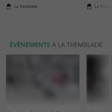
remonter le temps
La Tremblade
La Tremb
ÉVÈNEMENTS
À LA TREMBLADE