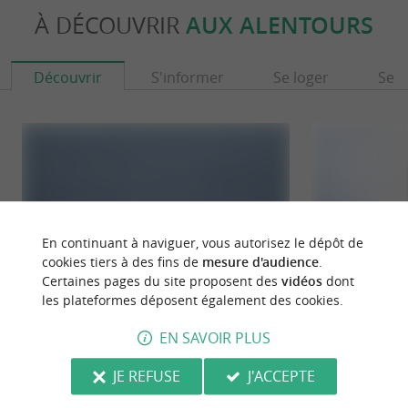
À DÉCOUVRIR
AUX ALENTOURS
Seudre.
Lisez notre article sur le Port de Grève en
Découvrir
S'informer
Se loger
Se r
cliquant ici !
En continuant à naviguer, vous autorisez le dépôt de
cookies tiers à des fins de
mesure d'audience
.
Certaines pages du site proposent des
vidéos
dont
les plateformes déposent également des cookies.
Côte sauvage
Pointe de la Coub
EN SAVOIR PLUS
La Côte Sauvage correspond au littoral de la
La Pointe de la Co
Presqu’île d’Arvert. Cette longue plage s’étend
Forêt de la Coubr
JE REFUSE
J'ACCEPTE
entre ...
Bonne Anse. À ...