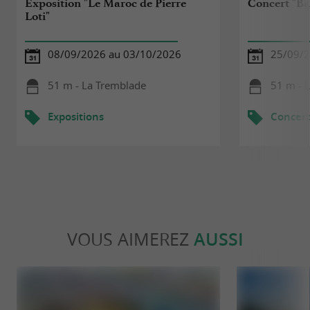
Exposition "Le Maroc de Pierre
Concert "Ba
Loti"
08/09/2026 au 03/10/2026
25/09/
51 m - La Tremblade
51 m - 
Expositions
Concert
VOUS AIMEREZ
AUSSI