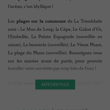
l’océan, c’est idyllique !
Les
de La Tremblade
plages sur la commune
sont : Le Mus de Loup, la Cèpe, Le Galon d’Or,
l’Embellie, La Pointe Espagnole
(surveillée en
, La bouverie
, Le Vieux Phare,
saison)
(surveillée)
La plage du Phare
. Renseignez vous
(surveillée)
sur les marées avant de partir, pour pouvoir
installer votre serviette pas trop loin de l’eau !
La
, c’est l’endroit idéal pour faire
côte sauvage
AFFICHER PLUS
de longues marches sur la plage, mais aussi du
surf. En face, le phare de Cordouan à observer
tout le long de ces 20 kilomètres de côtes.