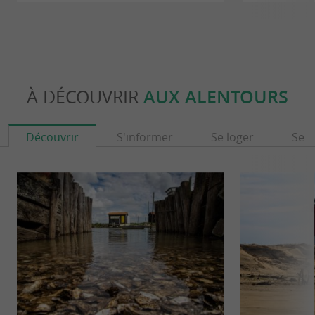
À DÉCOUVRIR
AUX ALENTOURS
Découvrir
S'informer
Se loger
Se r