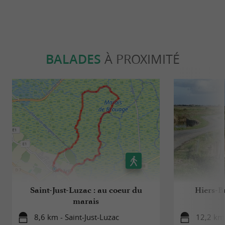
BALADES
À PROXIMITÉ
Saint-Just-Luzac : au coeur du
Hiers-Br
marais
8,6 km - Saint-Just-Luzac
12,2 km