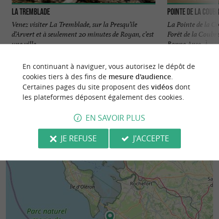
La Tremblade
Pointe de la Coub
Venez visiter La Tremblade, sur la Presqu’île
La Pointe de la Co
d’Arvert et à seulement 20 minutes de Royan, c’est
Forêt de la Coubr
une ville ...
Bonne Anse. À ...
La Tremblade
La Trembl
En continuant à naviguer, vous autorisez le dépôt de
cookies tiers à des fins de
mesure d'audience
.
Certaines pages du site proposent des
vidéos
dont
les plateformes déposent également des cookies.
EN SAVOIR PLUS
JE REFUSE
J'ACCEPTE