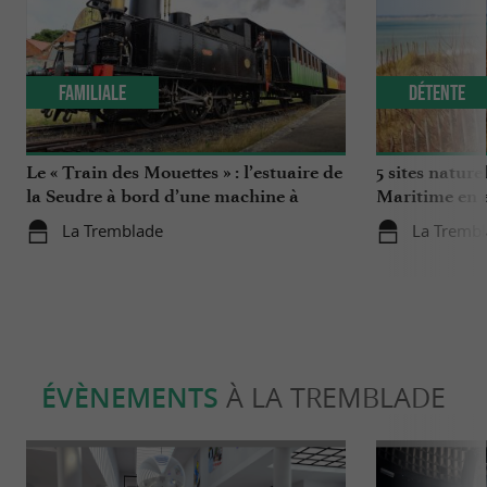
Familiale
Détente
Le « Train des Mouettes » : l’estuaire de
5 sites nature
la Seudre à bord d’une machine à
Maritime en 
remonter le temps
La Tremblade
La Tremb
ÉVÈNEMENTS
À LA TREMBLADE