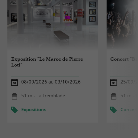
Exposition "Le Maroc de Pierre
Concert "Ba
Loti"
08/09/2026 au 03/10/2026
25/09/
51 m - La Tremblade
51 m - 
Expositions
Concert