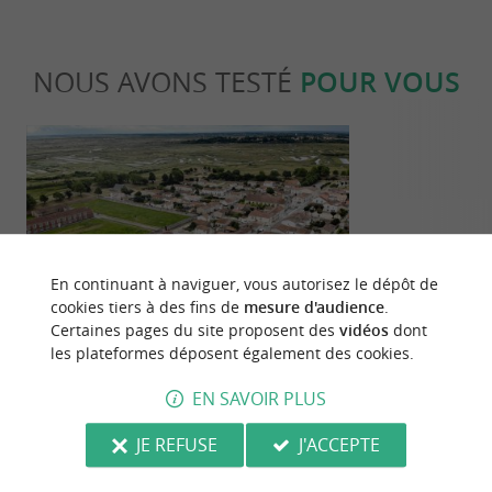
NOUS AVONS TESTÉ
POUR VOUS
En continuant à naviguer, vous autorisez le dépôt de
Culturelle
Culturell
cookies tiers à des fins de
mesure d'audience
.
Certaines pages du site proposent des
vidéos
dont
les plateformes déposent également des cookies.
Brouage, citadelle fortifiée au cœur des
Brouage et se
marais
fortifiée à n
EN SAVOIR PLUS
113 m - Hiers-Brouage
113 m - H
JE REFUSE
J'ACCEPTE