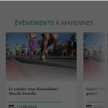
ÉVÈNEMENTS
À MARENNES
Le rendez-vous Kamishibaï -
Galux “éclai
Mardis Famille
galets”
11/08/2026
27/08/2