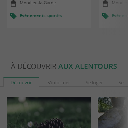
Montlieu-la-Garde
Montlie
Evènements sportifs
Evèneme
À DÉCOUVRIR
AUX ALENTOURS
Découvrir
S'informer
Se loger
Se r