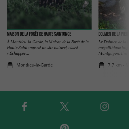
Maison de la Forêt de Haute Saintonge
Dolmen de la Pier
À Montlieu-la-Garde, la Maison de la Forêt de la
Le Dolmen de la P
Haute Saintonge est un site naturel, classé
mégalithique imp
« Échappée ...
Montguyon. Il est 
Montlieu-la-Garde
7,7 km - 