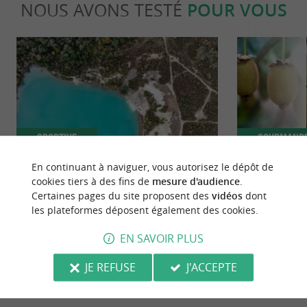
NOUS AVONS TESTÉ
POUR VOUS
Sportive
Gourmand
En continuant à naviguer, vous autorisez le dépôt de
cookies tiers à des fins de
mesure d'audience
.
La balade insolite des Lacs Bleus de
Un hiver vitam
Certaines pages du site proposent des
vidéos
dont
Touvérac
Charente-Ma
les plateformes déposent également des cookies.
19,5 km - Saint-Maigrin
23,0 km 
EN SAVOIR PLUS
JE REFUSE
J'ACCEPTE