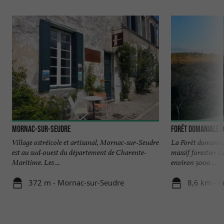
Mornac-sur-Seudre
Forêt domaniale d
Village ostréicole et artisanal, Mornac-sur-Seudre
La Forêt domaniale
est au sud-ouest du département de Charente-
massif forestier d
Maritime. Les ...
environ 5000 ...
372 m - Mornac-sur-Seudre
8,6 km - A