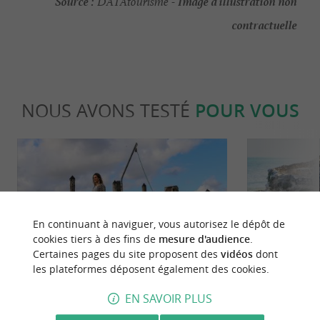
Source :
Image d'illustration non
DATAtourisme -
contractuelle
NOUS AVONS TESTÉ
POUR VOUS
En continuant à naviguer, vous autorisez le dépôt de
cookies tiers à des fins de
mesure d'audience
.
Culturelle
Séjours /
Certaines pages du site proposent des
vidéos
dont
les plateformes déposent également des cookies.
Mornac-sur-Seudre, invitation au
Le sentier de
EN SAVOIR PLUS
voyage sur les rives de l’estuaire
Mer à Saint-P