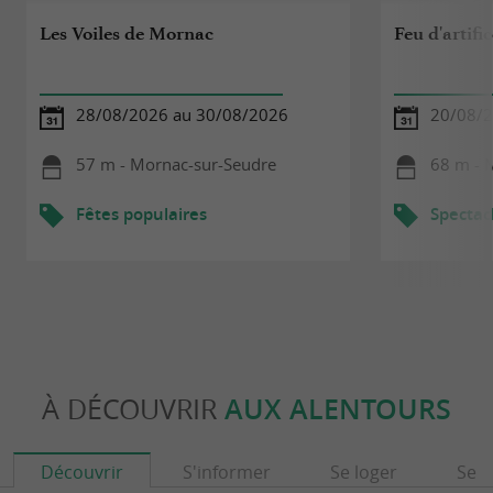
Les Voiles de Mornac
Feu d'artifi
28/08/2026 au 30/08/2026
20/08/
57 m - Mornac-sur-Seudre
68 m - 
Fêtes populaires
Spectac
À DÉCOUVRIR
AUX ALENTOURS
Découvrir
S'informer
Se loger
Se r