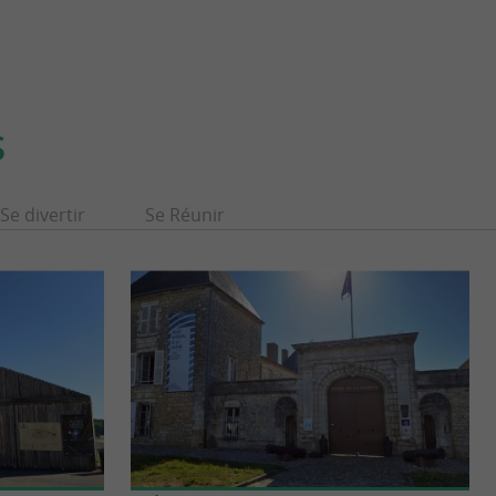
S
Se divertir
Se Réunir