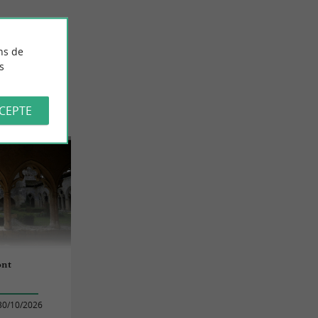
ns de
s
CCEPTE
ont
30/10/2026