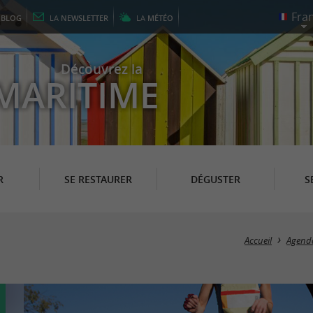
E
BLOG
LA
NEWSLETTER
LA
MÉTÉO
Découvrez la
MARITIME
R
SE RESTAURER
DÉGUSTER
S
Accueil
Agend