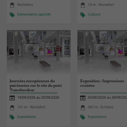
Rochefort
10 m - Rochefort
Evènements sportifs
Culture
Journées européennes du
Exposition : Impressions
patrimoine sur le site du pont
croisées
Transbordeur
19/09/2026 au 20/09/2026
03/06/2026 au 30/08/20
101 m - Rochefort
302 m - Échillais
Expositions
Expositions