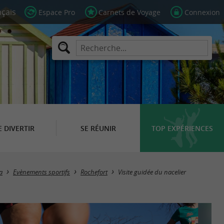
Espace Pro
Carnets de Voyage
Connexion
E DIVERTIR
SE RÉUNIR
TOP EXPÉRIENCES
a
Evènements sportifs
Rochefort
Visite guidée du nacelier