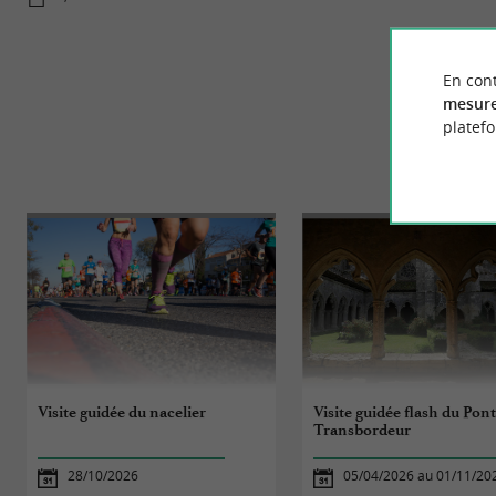
En cont
mesure
platef
Visite guidée du nacelier
Visite guidée flash du Pon
Transbordeur
28/10/2026
05/04/2026 au 01/11/20