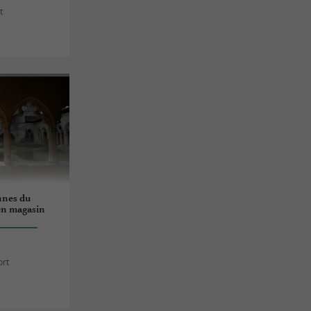
t
nnes du
en magasin
ort