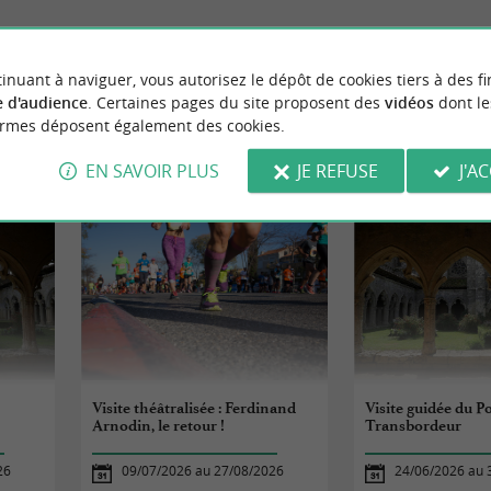
inuant à naviguer, vous autorisez le dépôt de cookies tiers à des fi
 d'audience
. Certaines pages du site proposent des
vidéos
dont le
ormes déposent également des cookies.
ÉVÈNEMENTS
À PROXIMITÉ
EN SAVOIR PLUS
JE REFUSE
J'A
t
Visite théâtralisée : Ferdinand
Visite guidée du P
Arnodin, le retour !
Transbordeur
26
09/07/2026 au 27/08/2026
24/06/2026 au 