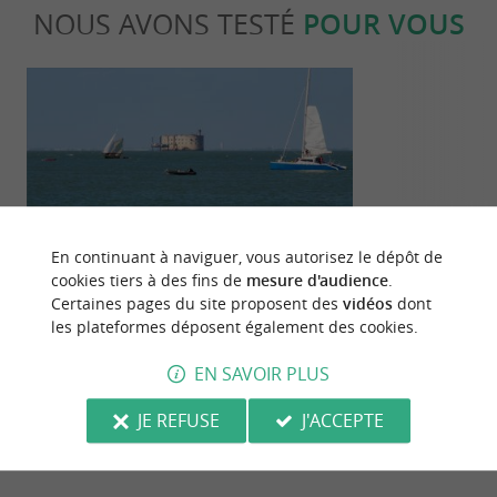
NOUS AVONS TESTÉ
POUR VOUS
Détente
Culturell
En continuant à naviguer, vous autorisez le dépôt de
cookies tiers à des fins de
mesure d'audience
.
Certaines pages du site proposent des
vidéos
dont
Top des plus belles plages de
Visite du vill
les plateformes déposent également des cookies.
Charente-Maritime
Royer sur l’îl
EN SAVOIR PLUS
3,2 km - Saint-Georges-d'Oléron
3,2 km - 
JE REFUSE
J'ACCEPTE