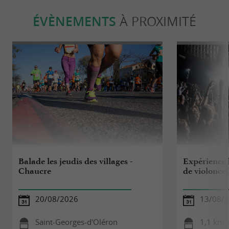
ÉVÈNEMENTS
À PROXIMITÉ
Balade les jeudis des villages -
Expérience b
Chaucre
de violoncel
20/08/2026
13/08/
Saint-Georges-d'Oléron
1,1 km 