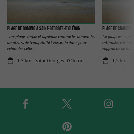
Plage de Domino à Saint-Georges-D'oléron
Plage de Chaucre 
Une plage simple et agréable comme les aiment les
La plage est surveil
amateurs de tranquillité ! Passez la dune pour
intimiste, car loin
rejoindre cette ...
rapproche de la ...
1,3 km - Saint-Georges-d'Oléron
1,5 km - S