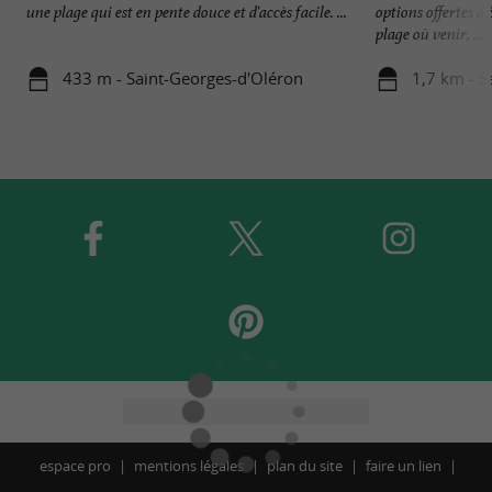
une plage qui est en pente douce et d'accès facile. ...
options offertes à
plage où venir, ...
433 m - Saint-Georges-d'Oléron
1,7 km - S
espace pro
mentions légales
plan du site
faire un lien