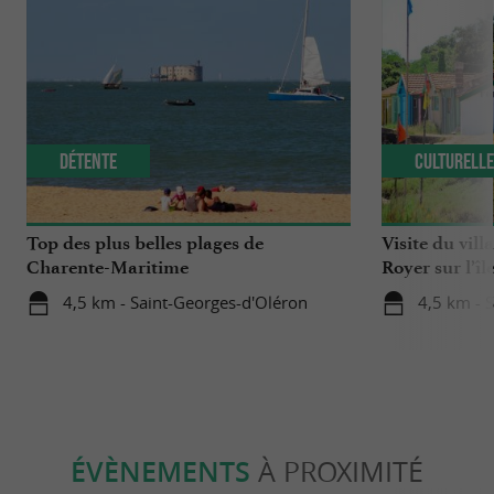
Détente
Culturell
Top des plus belles plages de
Visite du vill
Charente-Maritime
Royer sur l’îl
4,5 km - Saint-Georges-d'Oléron
4,5 km - 
ÉVÈNEMENTS
À PROXIMITÉ