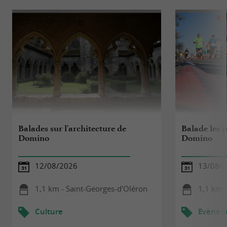
Balades sur l'architecture de
Balade les j
Domino
Domino
12/08/2026
13/08/
1,1 km - Saint-Georges-d'Oléron
1,1 km 
Culture
Evèneme