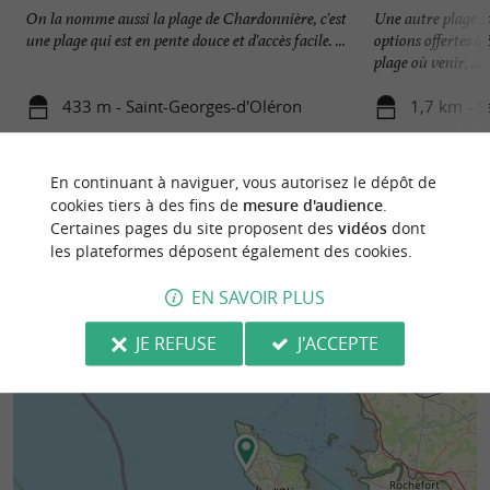
On la nomme aussi la plage de Chardonnière, c'est
Une autre plage s
une plage qui est en pente douce et d'accès facile. ...
options offertes à
plage où venir, ...
433 m - Saint-Georges-d'Oléron
1,7 km - S
En continuant à naviguer, vous autorisez le dépôt de
cookies tiers à des fins de
mesure d'audience
.
Certaines pages du site proposent des
vidéos
dont
les plateformes déposent également des cookies.
EN SAVOIR PLUS
JE REFUSE
J'ACCEPTE