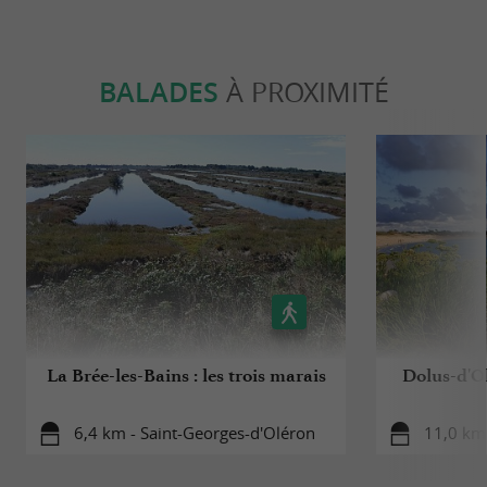
BALADES
À PROXIMITÉ
La Brée-les-Bains : les trois marais
Dolus-d'Ol
6,4 km - Saint-Georges-d'Oléron
11,0 km