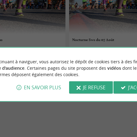
us
Nocturne Sws du 07 Août
07/08/2026
inuant à naviguer, vous autorisez le dépôt de cookies tiers à des fi
s-sur-Mer
Les Gonds
 d'audience
. Certaines pages du site proposent des
vidéos
dont le
ormes déposent également des cookies.
 sportifs
Evènements sportifs
EN SAVOIR PLUS
JE REFUSE
J'A