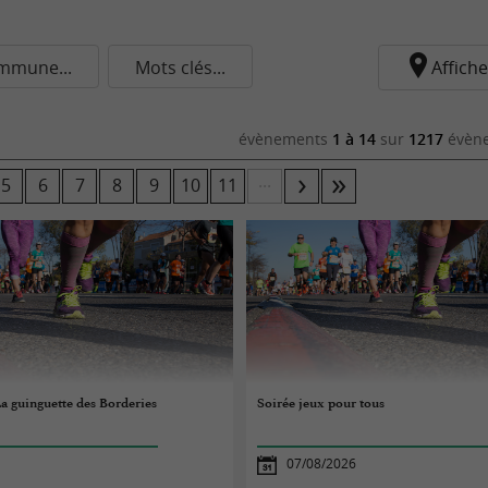
mmune...
Mots clés...
Affiche
évènements
1 à 14
sur
1217
évène
...
5
6
7
8
9
10
11
La guinguette des Borderies
Soirée jeux pour tous
07/08/2026