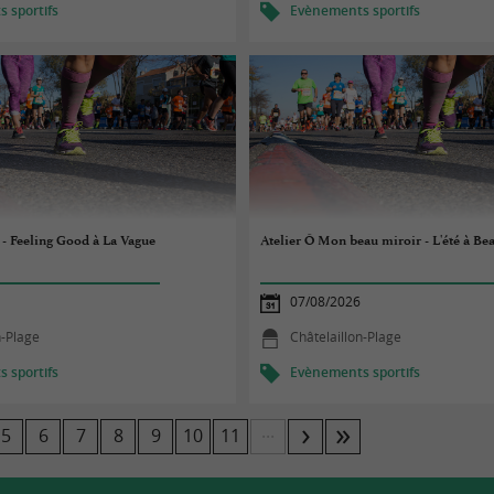
 sportifs
Evènements sportifs
 - Feeling Good à La Vague
Atelier Ô Mon beau miroir - L'été à Be
07/08/2026
n-Plage
Châtelaillon-Plage
 sportifs
Evènements sportifs
...
5
6
7
8
9
10
11