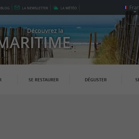
E
BLOG
LA
NEWSLETTER
LA
MÉTÉO
Découvrez la
MARITIME
R
SE RESTAURER
DÉGUSTER
S