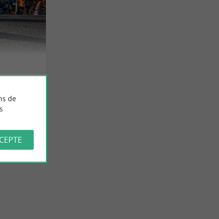
ns de
s
CCEPTE