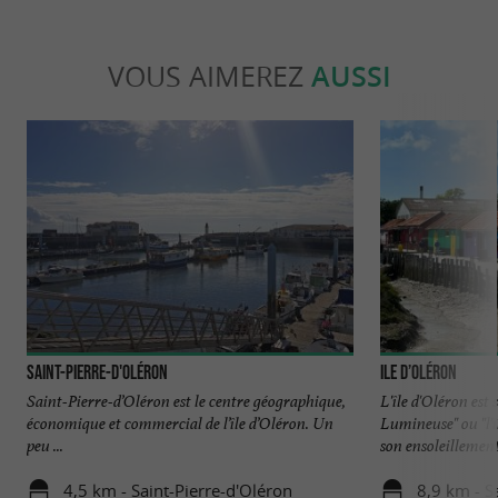
VOUS AIMEREZ
AUSSI
Saint-Pierre-d'Oléron
Ile d’Oléron
Saint-Pierre-d’Oléron est le centre géographique,
L'île d'Oléron est
économique et commercial de l’île d’Oléron. Un
Lumineuse" ou "l'
peu ...
son ensoleillement 
4,5 km - Saint-Pierre-d'Oléron
8,9 km - S