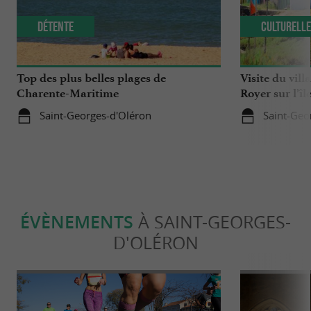
Détente
Culturell
Top des plus belles plages de
Visite du vill
Charente-Maritime
Royer sur l’îl
Saint-Georges-d'Oléron
Saint-Geo
ÉVÈNEMENTS
À SAINT-GEORGES-
D'OLÉRON