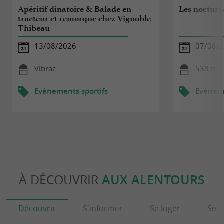
Apéritif dinatoire & Balade en
Les nocturne
tracteur et remorque chez Vignoble
Thibeau
13/08/2026
07/08/
Vibrac
538 m -
Evènements sportifs
Evèneme
À DÉCOUVRIR
AUX ALENTOURS
Découvrir
S'informer
Se loger
Se r