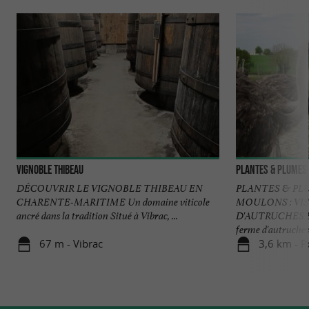
Vignoble Thibeau
Plantes & Plumes
DÉCOUVRIR LE VIGNOBLE THIBEAU EN
PLANTES & PL
CHARENTE-MARITIME Un domaine viticole
MOULONS : VIS
ancré dans la tradition Situé à Vibrac, ...
D'AUTRUCHES 
ferme d'autruches à
67 m - Vibrac
3,6 km - 