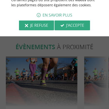
Touvérac
Charente-Ma
les plateformes déposent également des cookies.
8,7 km - Saint-Maigrin
9,9 km -
EN SAVOIR PLUS
JE REFUSE
J'ACCEPTE
ÉVÈNEMENTS
À PROXIMITÉ