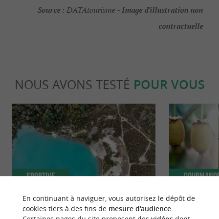
Source :
Image d'illustration non
DATAtourisme -
contractuelle
NOUS AVONS TESTÉ
POUR VOUS
Sportive
Gourmand
En continuant à naviguer, vous autorisez le dépôt de
cookies tiers à des fins de
mesure d'audience
.
La balade insolite des Lacs Bleus de
Un hiver vitam
Certaines pages du site proposent des
vidéos
dont