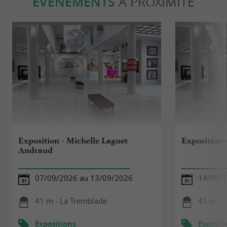
ÉVÈNEMENTS
À PROXIMITÉ
Exposition - Michelle Laguet
Exposition 
Andraud
07/09/2026 au 13/09/2026
14/09/2
41 m - La Tremblade
41 m - 
Expositions
Exposit