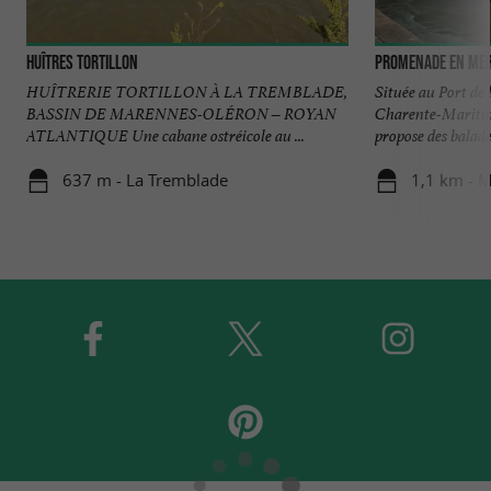
Huîtres Tortillon
Promenade en mer 
HUÎTRERIE TORTILLON À LA TREMBLADE,
Située au Port de
BASSIN DE MARENNES-OLÉRON – ROYAN
Charente-Mariti
ATLANTIQUE Une cabane ostréicole au ...
propose des balades
637 m - La Tremblade
1,1 km - 