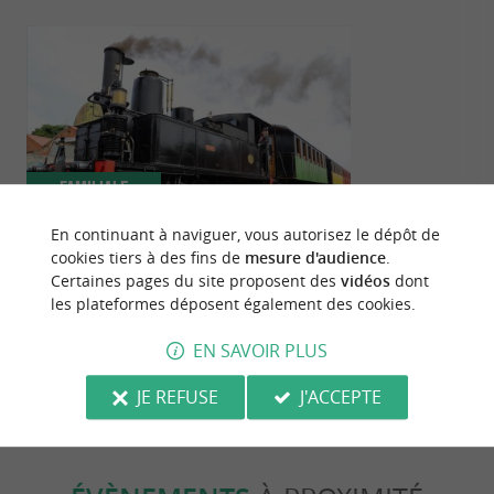
Familiale
Détente
En continuant à naviguer, vous autorisez le dépôt de
cookies tiers à des fins de
mesure d'audience
.
Le « Train des Mouettes » : l’estuaire de
5 sites nature
Certaines pages du site proposent des
vidéos
dont
la Seudre à bord d’une machine à
Maritime en 
les plateformes déposent également des cookies.
remonter le temps
1,8 km - La Tremblade
1,8 km - 
EN SAVOIR PLUS
JE REFUSE
J'ACCEPTE