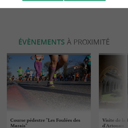
ÉVÈNEMENTS
À PROXIMITÉ
Course pédestre "Les Foulées des
Visite de l
Marais"
d'Artouan