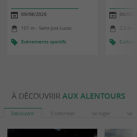
09/08/2026
06/05/2
101 m - Saint-Just-Luzac
2,5 km -
Evènements sportifs
Culture
À DÉCOUVRIR
AUX ALENTOURS
Découvrir
S'informer
Se loger
Se r