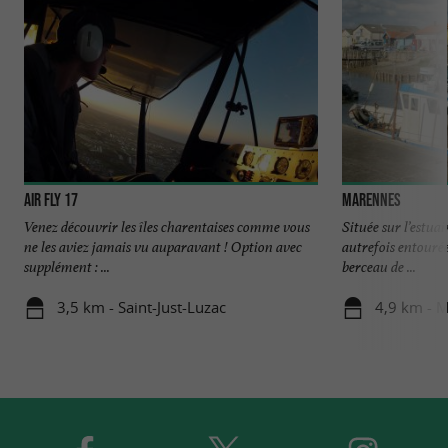
Air FLY 17
Marennes
Venez découvrir les îles charentaises comme vous
Située sur l’estua
ne les aviez jamais vu auparavant ! Option avec
autrefois entourée
supplément : ...
berceau de ...
3,5 km - Saint-Just-Luzac
4,9 km - 