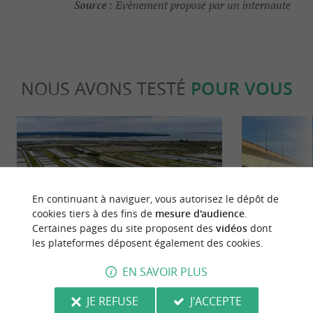
Source :
Evènement proposé par un internaute
NOUS AVONS TESTÉ
POUR VOUS
En continuant à naviguer, vous autorisez le dépôt de
cookies tiers à des fins de
mesure d'audience
.
Gourmande
Culturell
Certaines pages du site proposent des
vidéos
dont
les plateformes déposent également des cookies.
L’huître Marennes Oléron, la grande
Visitez les m
EN SAVOIR PLUS
vedette des Fêtes de fin d’année !
Maritime
JE REFUSE
J'ACCEPTE
4,9 km - Marennes
4,9 km - 