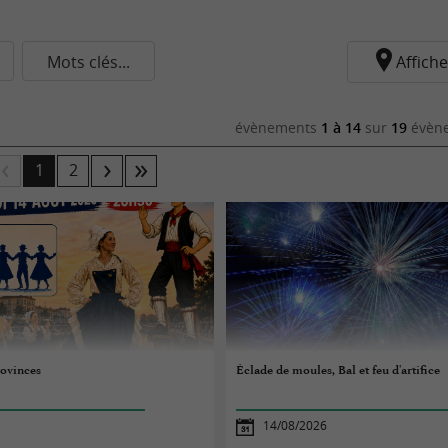
Mots clés...
Affiche
évènements
1 à 14
sur
19
évène
1
2
rovinces
Éclade de moules, Bal et feu d'artifice
14/08/2026