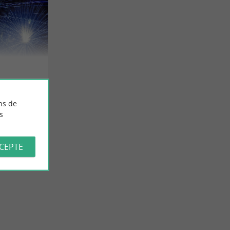
ns de
s
CCEPTE