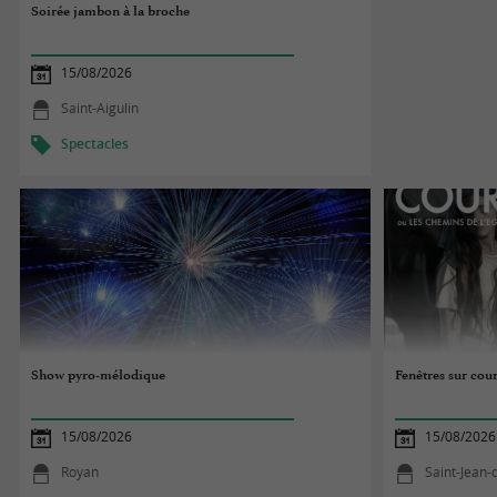
Soirée jambon à la broche
15/08/2026
Saint-Aigulin
Spectacles
Show pyro-mélodique
Fenêtres sur cou
15/08/2026
15/08/2026
Royan
Saint-Jean-