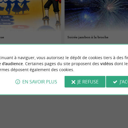
que
Soirée jambon à la broche
15/08/2026
inuant à naviguer, vous autorisez le dépôt de cookies tiers à des fi
use
Saint-Aigulin
 d'audience
. Certaines pages du site proposent des
vidéos
dont le
ormes déposent également des cookies.
Spectacles
EN SAVOIR PLUS
JE REFUSE
J'A