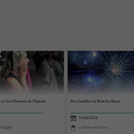
r ou Les Chemins de l'Egarée
Feu d'artifice La Brée les Bains
16/08/2026
d'Angély
La Brée-les-Bains