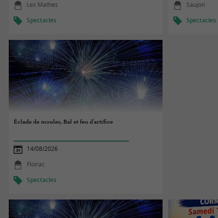
Les Mathes
Saujon
Spectacles
Spectacles
Éclade de moules, Bal et feu d'artifice
14/08/2026
Floirac
Spectacles