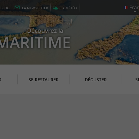
E
BLOG
LA
NEWSLETTER
LA
MÉTÉO
Découvrez la
MARITIME
R
SE RESTAURER
DÉGUSTER
S