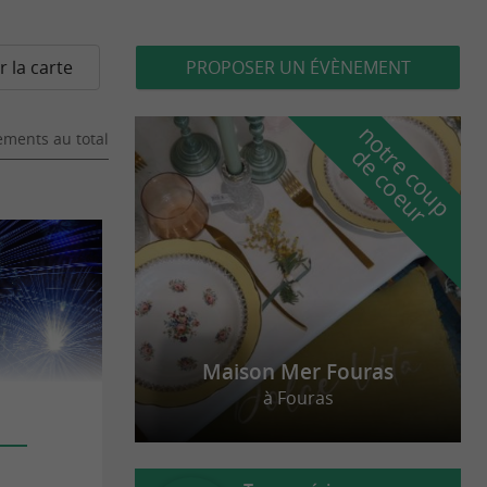
r la carte
PROPOSER UN ÉVÈNEMENT
n
o
t
e
c
o
u
p
e
c
o
e
u
ments au total
r
d
r
Maison Mer Fouras
à Fouras