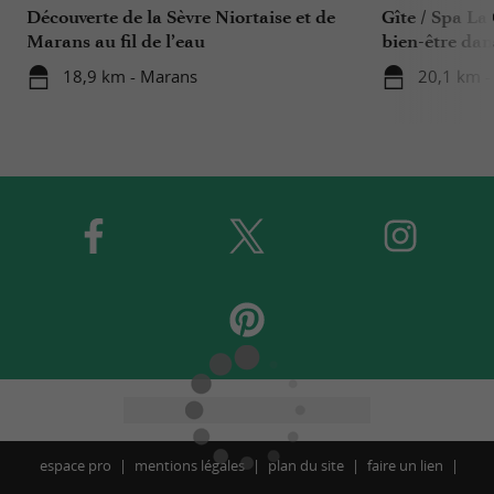
Découverte de la Sèvre Niortaise et de
Gîte / Spa La
Marans au fil de l’eau
bien-être dan
18,9 km - Marans
20,1 km - 
espace pro
mentions légales
plan du site
faire un lien