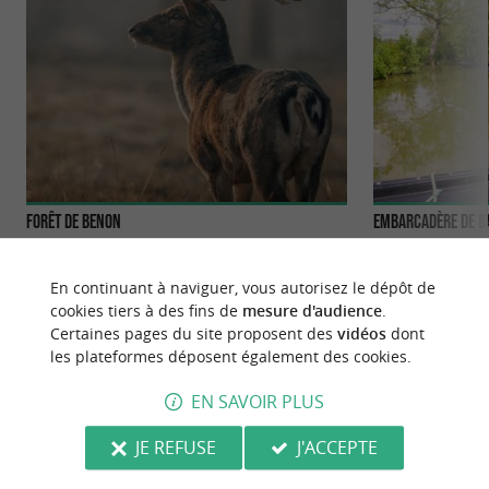
Forêt de Benon
Embarcadère de B
La Forêt de Benon se trouve dans le Pays d’Aunis,
Sur la commune d
au nord de la Charente Maritime. C’est une
d’Aunis, l’Embarca
En continuant à naviguer, vous autorisez le dépôt de
réserve de ...
ce que l’on ...
cookies tiers à des fins de
mesure d'audience
.
Certaines pages du site proposent des
vidéos
dont
5,6 km - Benon
7,4 km - 
les plateformes déposent également des cookies.
EN SAVOIR PLUS
JE REFUSE
J'ACCEPTE