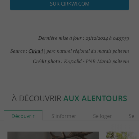
SUR CIRKWI.COM
Dernière mise à jour :
23/12/2024 à 04:57:59
Source :
Cirkwi
| parc naturel régional du marais poitevin
Crédit photo :
Kryzalid - PNR Marais poitevin
À DÉCOUVRIR
AUX ALENTOURS
Découvrir
S'informer
Se loger
Se r