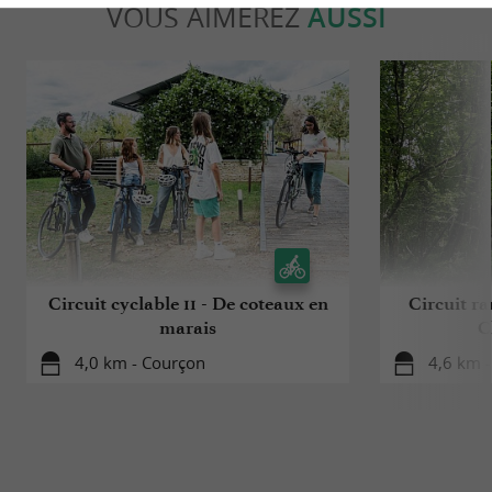
VOUS AIMEREZ
AUSSI
Circuit cyclable 11 - De coteaux en
Circuit r
marais
C
4,0 km - Courçon
4,6 km 