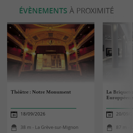
ÉVÈNEMENTS
À PROXIMITÉ
Théâtre : Notre Monument
La Briqueter
Europpéenn
18/09/2026
20/09/
38 m - La Grève-sur-Mignon
87 m - 