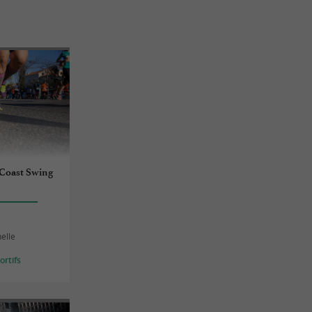
 Coast Swing
helle
rtifs