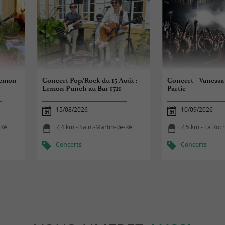
Lemon
Concert Pop/Rock du 15 Août :
Concert - Vanessa 
Lemon Punch au Bar 1721
Partie
15/08/2026
10/09/2026
-Ré
7,4 km - Saint-Martin-de-Ré
7,5 km - La Roc
Concerts
Concerts