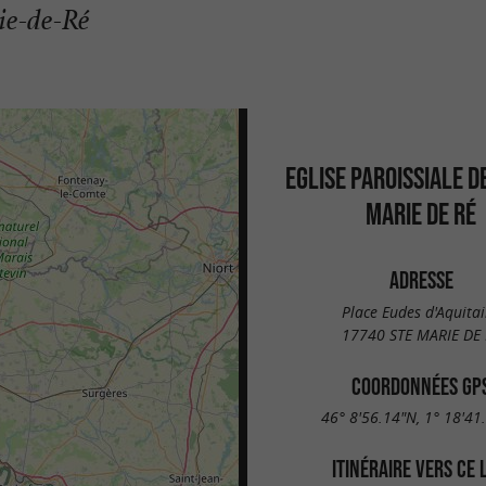
ie-de-Ré
EGLISE PAROISSIALE D
MARIE DE RÉ
ADRESSE
Place Eudes d'Aquita
17740 STE MARIE DE 
COORDONNÉES GP
46° 8'56.14"N, 1° 18'41
ITINÉRAIRE VERS CE 