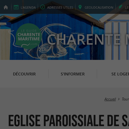
L'
AGENDA
ADRESSES
UTILES
GEO
LOCALISATION
L
CHARENTE 
DÉCOUVRIR
S'INFORMER
SE LOGE
Accueil
Tou
Eglise paroissiale de 