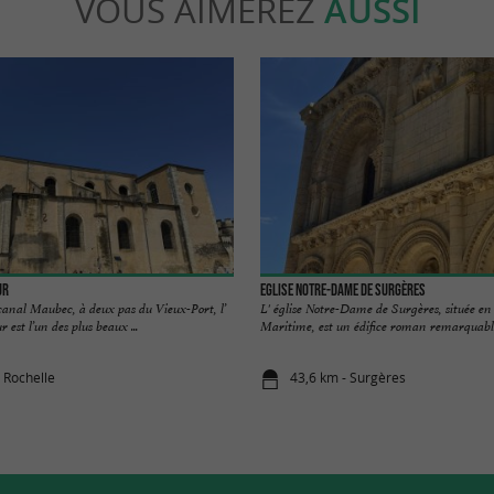
VOUS AIMEREZ
AUSSI
ur
Eglise Notre-Dame de Surgères
canal Maubec, à deux pas du Vieux-Port, l’
L' église Notre-Dame de Surgères, située e
 est l’un des plus beaux ...
Maritime, est un édifice roman remarquable 
 Rochelle
43,6 km - Surgères