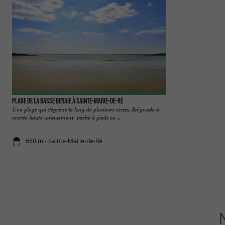
Plage de la Basse Benaie à Sainte-Marie-de-Ré
Plage de la Salée à
Une plage qui s'égrène le long de plusieurs anses. Baignade à
Une plage sauvage, q
marée haute uniquement, pêche à pieds ou ...
n'y a pas trop de roc
660 m - Sainte-Marie-de-Ré
1,1 km - Sa