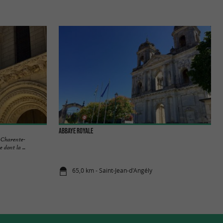
Abbaye Royale
n Charente-
dont la ...
65,0 km - Saint-Jean-d'Angély