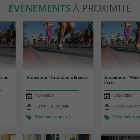
ÉVÈNEMENTS
À PROXIMITÉ
me un
Animation - Initiation à la salsa
Animation - West
Party
11/08/2026
27/08/2026
7,3 km - La Rochelle
7,3 km - La Roc
Evènements sportifs
Evènements spo