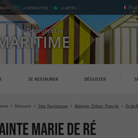
E
BLOG
LA
NEWSLETTER
LA
MÉTÉO
Découvrez la
MARITIME
R
SE RESTAURER
DÉGUSTER
S
risme
Découvrir
Sites Touristiques
Abbayes, Églises, Prieurés
Île de R
Sainte Marie de Ré