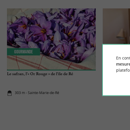
Gourmande
Séjours / W
En cont
mesure
platef
Le safran, l’« Or Rouge » de l’île de Ré
Ré Woking Bus
303 m - Sainte-Marie-de-Ré
303 m - Sai