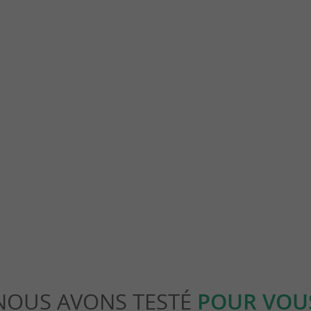
 Sainte-Marie-de-Ré
Sainte Marie de Ré
ui sera l'hôte de vos couchers du soleil. Il
Vous êtes sur l’île de Ré et vous cherchez un v
hers, ce qui est ...
vivre toute l’année ? Direction ...
inte-Marie-de-Ré
1,2 km - Sainte-Marie-de-Ré
NOUS AVONS TESTÉ
POUR VOU