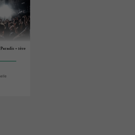
Paradis + 1ère
helle