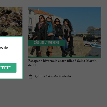
Séjours / Weekend
ns de
s
Escapade hivernale entre filles à Saint-Martin-
de Ré
CCEPTE
7,4 km - Saint-Martin-de-Ré