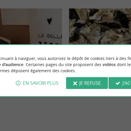
eekend
Gourmande
inuant à naviguer, vous autorisez le dépôt de cookies tiers à des fi
 d'audience
. Certaines pages du site proposent des
vidéos
dont le
ormes déposent également des cookies.
iness Club
Ostréiculteur Famille Le Corre
EN SAVOIR PLUS
JE REFUSE
J'A
nte-Marie-de-Ré
4,4 km - La Flotte