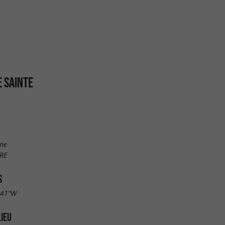
E SAINTE
ine
RE
S
.41"W
LIEU