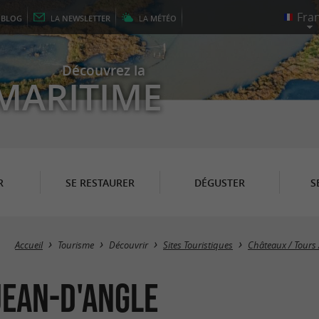
E
BLOG
LA
NEWSLETTER
LA
MÉTÉO
Découvrez la
MARITIME
R
SE RESTAURER
DÉGUSTER
S
Accueil
Tourisme
Découvrir
Sites Touristiques
Châteaux / Tours 
Jean-d'Angle