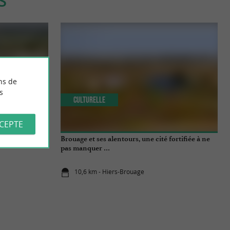
S
ns de
s
Culturelle
CCEPTE
ur des marais
Brouage et ses alentours, une cité fortifiée à ne
pas manquer …
10,6 km - Hiers-Brouage