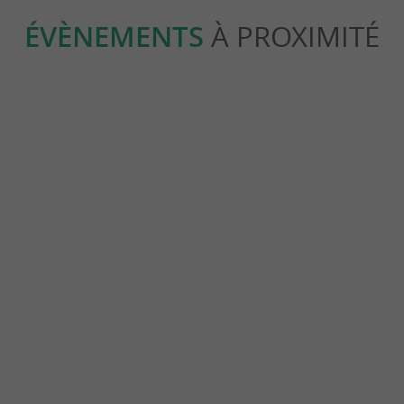
ÉVÈNEMENTS
À PROXIMITÉ
Champagne en fête 2026
Journées europée
-
patrimoine à Ch
26
21/08/2026
19/09/2026 au 
phorien
3,0 km - Champagne
3,6 km - Cham
Spectacles
Culture