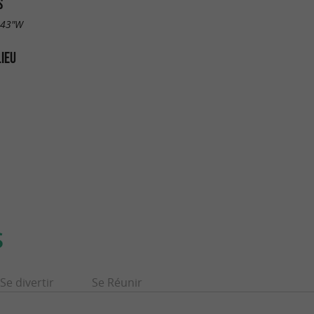
S
.43"W
LIEU
S
Se divertir
Se Réunir