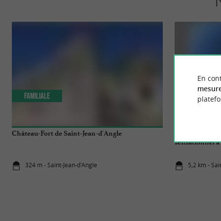
En cont
mesure
Familiale
Sportive
platef
Château-Fort de Saint-Jean-d'Angle
Big Air Parach
sensationnel à
324 m - Saint-Jean-d'Angle
5,2 km - Sa