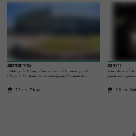
Abbaye de Trizay
Air FLY 17
L'Abbaye de Trizay, nichée au cœur de la campagne de
Venez découvrir les
Charente-Maritime, est un témoignage fascinant de ...
jamais vu auparavan
7,6 km - Trizay
9,6 km - Sai