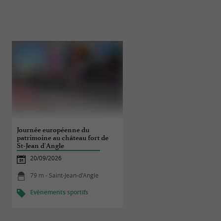
Journée européenne du
Journées européennes du
patrimoine au château fort de
patrimoine à l'église Saint
St-Jean d'Angle
Symphorien
20/09/2026
19/09/2026 au 20/09/20
79 m - Saint-Jean-d'Angle
2,8 km - La Gripperie-Saint-Sym
Evènements sportifs
Culture