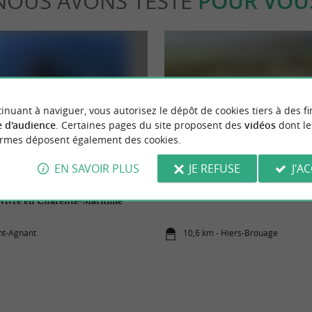
NOUS AVONS TESTÉ
POUR VOU
inuant à naviguer, vous autorisez le dépôt de cookies tiers à des fi
 d'audience
. Certaines pages du site proposent des
vidéos
dont le
Culturelle
ormes déposent également des cookies.
EN SAVOIR PLUS
JE REFUSE
J'A
utisme, un baptême de l’air
Brouage, citadelle fortifiée au cœ
 vivre en Charente-Maritime
int-Agnant
10,6 km - Hiers-Brouage