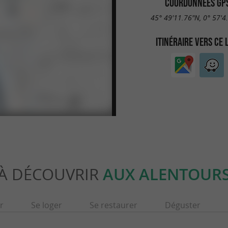
COORDONNÉES GP
45° 49'11.76"N, 0° 57'4
ITINÉRAIRE VERS CE 
À DÉCOUVRIR
AUX ALENTOUR
r
Se loger
Se restaurer
Déguster