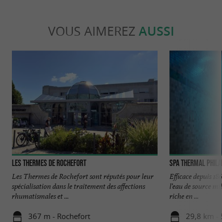
VOUS AIMEREZ
AUSSI
Les Thermes de Rochefort
Spa Thermal Phila
Les Thermes de Rochefort sont réputés pour leur
Efficace depuis 18
spécialisation dans le traitement des affections
l’eau de source mi
rhumatismales et ...
riche en ...
367 m - Rochefort
29,8 km - 