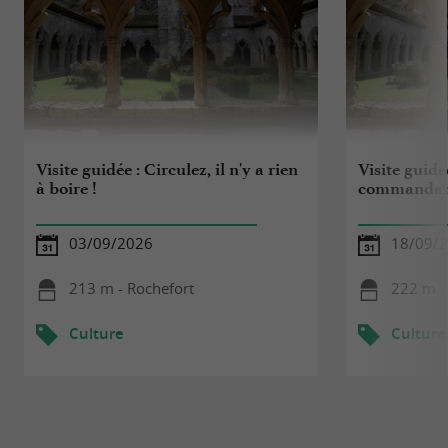
Visite guidée : Circulez, il n'y a rien
Visite guid
à boire !
commandant
03/09/2026
18/09/
213 m - Rochefort
222 m -
Culture
Culture