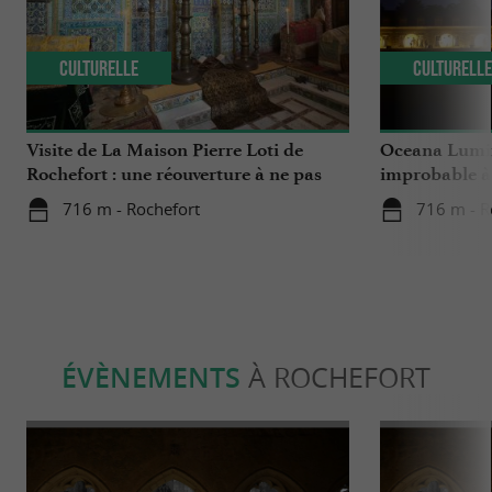
Culturelle
Culturell
Visite de La Maison Pierre Loti de
Oceana Lumina
Rochefort : une réouverture à ne pas
improbable à 
manquer
716 m - Rochefort
716 m - R
ÉVÈNEMENTS
À ROCHEFORT