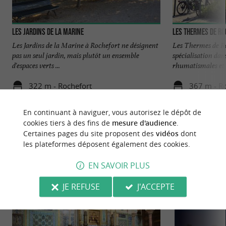
Les jardins de la marine
Les Thermes de R
Les Jardins de la Marine à Rochefort ne désignent
Les Thermes de Ro
pas un seul jardin, mais plutôt un ensemble
spécialisation dan
d'espaces verts ...
rhumatismales et .
322 m - Rochefort
367 m - R
En continuant à naviguer, vous autorisez le dépôt de
cookies tiers à des fins de
mesure d'audience
.
Certaines pages du site proposent des
vidéos
dont
les plateformes déposent également des cookies.
NOUS AVONS TESTÉ
POUR VOUS
EN SAVOIR PLUS
JE REFUSE
J'ACCEPTE