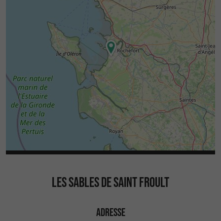
produits artisanaux du territoire.
À moins de 30 kilomètres, Fouras offre
également un cadre agréable pour une
promenade en bord de mer, avec ses plages et
ses points de vue sur le célèbre Fort Boyard. Les
visiteurs peuvent aussi rejoindre les ports
ostréicoles et les petits villages du littoral pour
découvrir l’ambiance typique de la côte
atlantique.
Entre nature, patrimoine et gastronomie locale,
les environs de
constituent une
Saint-Froult
LES SABLES DE SAINT FROULT
destination appréciée pour profiter du rythme
paisible de la
.
Charente-Maritime
ADRESSE