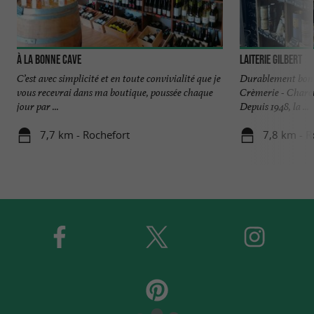
À la bonne cave
Laiterie Gilbert
C’est avec simplicité et en toute convivialité que je
Durablement bon d
vous recevrai dans ma boutique, poussée chaque
Crèmerie - Charcut
jour par ...
Depuis 1948, la ...
7,7 km - Rochefort
7,8 km - R