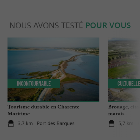
NOUS AVONS TESTÉ
POUR VOUS
Incontournable
Culturell
Tourisme durable en Charente-
Brouage, cita
Maritime
marais
3,7 km - Port-des-Barques
5,7 km - 