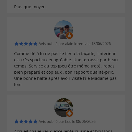
l’identité du lieu. Les clients découvrent une
Plus que moyen.
ambiance détendue, où chacun peut prendre le
temps de profiter du repas dans un cadre
convivial. En hiver, la salle intérieure et le coin
du feu apportent une atmosphère agréable et
Avis publié par alain lorentz le 13/06/2026
cosy. À la belle saison, la grande terrasse permet
Comme déjà lu ne pas se fier à la façade, l'intérieur
de déjeuner ou dîner en extérieur tout en
est très spacieux et agréable. Une terrasse par beau
temps. Service au top (peu être même trop) , repas
profitant du climat doux du littoral charentais.
bien préparé et copieux , bon rapport qualité-prix.
Une bonne halte après avoir visité l'île Madame pas
Un restaurant apprécié pour les repas en
loin.
toute simplicité
Le
attire
restaurant Les Sables de Saint-Froult
une clientèle variée : familles, habitués du
secteur, couples en séjour sur la côte ou
Avis publié par Lee le 08/06/2026
visiteurs venus découvrir les environs de
Accueil chaleureux, excellente cuisine et boissons,