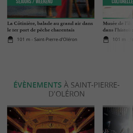
Séjours / Weekend
Culturell
La Côtinière, balade au grand air dans
Musée de l’îl
le 1er port de pêche charentais
dans l’histoir
101 m - Saint-Pierre-d'Oléron
101 m - S
ÉVÈNEMENTS
À SAINT-PIERRE-
D'OLÉRON