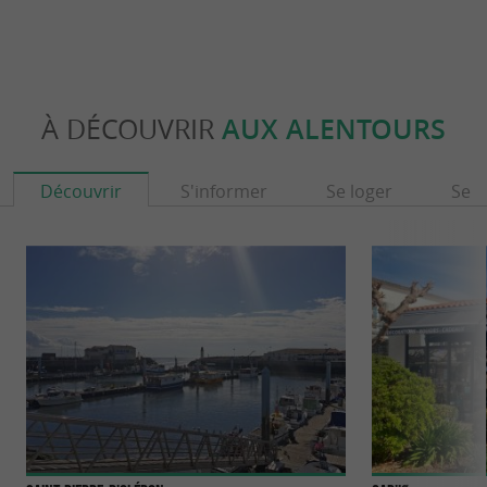
À DÉCOUVRIR
AUX ALENTOURS
Découvrir
S'informer
Se loger
Se r