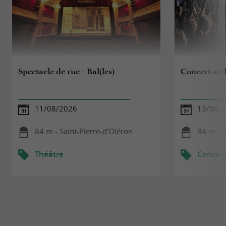
Spectacle de rue - Bal(les)
Concert au 
11/08/2026
13/08/
84 m - Saint-Pierre-d'Oléron
84 m - S
Théâtre
Concert