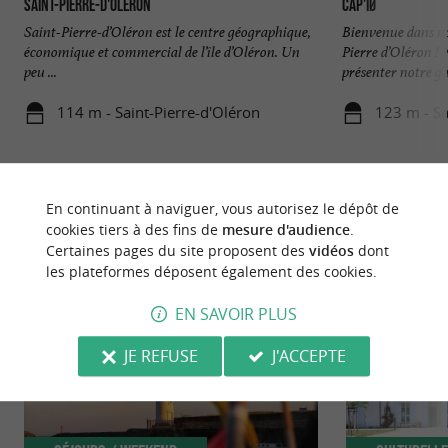
Saint-Pierre-d'Oléron
CAP'IØ
Saint-Pierre-d’Oléron est le centre géographique,
Bienvenue dans no
économique et commercial de l’île d’Oléron. Un
Pierre d’Oléron !
peu ...
présenter notre g
114 m - Saint-Pierre-d'Oléron
123 m - Sa
En continuant à naviguer, vous autorisez le dépôt de
cookies tiers à des fins de
mesure d'audience
.
Certaines pages du site proposent des
vidéos
dont
NOUS AVONS TESTÉ
POUR VOUS
les plateformes déposent également des cookies.
EN SAVOIR PLUS
JE REFUSE
J'ACCEPTE