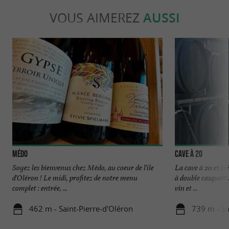
VOUS AIMEREZ
AUSSI
Médo
Cave à 20
Soyez les bienvenus chez Médo, au coeur de l'île
La cave à 20 et tr
d'Oléron ! Le midi, profitez de notre menu
à double casquett
complet : entrée, ...
vin et ...
462 m - Saint-Pierre-d'Oléron
739 m - Sa