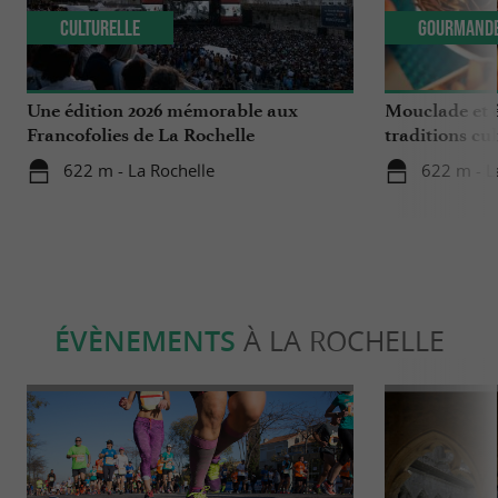
Culturelle
Gourmand
Une édition 2026 mémorable aux
Mouclade et é
Francofolies de La Rochelle
traditions cu
en Charente-
622 m - La Rochelle
622 m - L
ÉVÈNEMENTS
À LA ROCHELLE