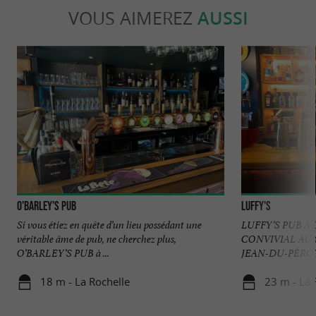
VOUS AIMEREZ
AUSSI
O'Barley's Pub
Luffy's
Si vous étiez en quête d’un lieu possédant une
LUFFY’S PUB À
véritable âme de pub, ne cherchez plus,
CONVIVIAL AU 
O’BARLEY’S PUB à ...
JEAN-DU-PÉROT Vo
18 m - La Rochelle
23 m - La 