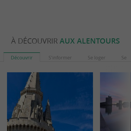
À DÉCOUVRIR
AUX ALENTOURS
Découvrir
S'informer
Se loger
Se r