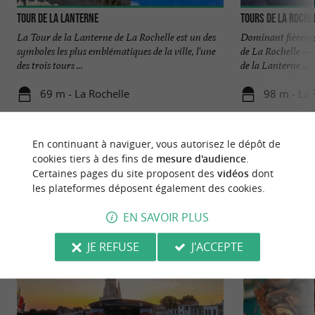
Tour de la Lanterne
Tours de La Roche
La Tour de la Lanterne de La Rochelle est un des
Dominant fièrement
symboles les plus emblématiques de la ville, l'une
de La Rochelle — 
des trois tours ...
de la Lanterne ...
69 m - La Rochelle
98 m - La 
En continuant à naviguer, vous autorisez le dépôt de
cookies tiers à des fins de
mesure d'audience
.
Certaines pages du site proposent des
vidéos
dont
les plateformes déposent également des cookies.
NOUS AVONS TESTÉ
POUR VOUS
EN SAVOIR PLUS
JE REFUSE
J'ACCEPTE