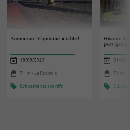
Animation - Capitaine, à table !
Histoire de 
port (group
18/08/2026
01/01/2
71 m - La Rochelle
71 m - L
Evènements sportifs
Culture