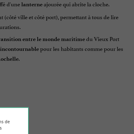
ffé d'une
ajourée qui abrite la cloche.
lanterne
côté ville et côté port), permettant à tous de lire
urations.
du Vieux Port
ransition entre le monde maritime
pour les habitants comme pour les
 incontournable
.
Rochelle
ns de
s