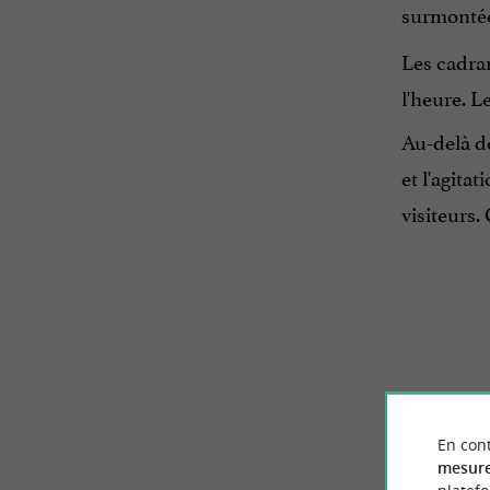
surmonté
Les cadran
l'heure. L
Au-delà de
et l'agitat
visiteurs. 
En cont
mesure