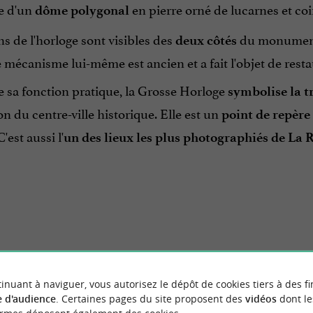
e d'un
en pierre orné de lucarnes et coi
dôme polygonal
s de l'horloge sont visibles des
du monument (
deux côtés
e mécanisme lui-même est ancien et a fait l'objet de resta
 sa fonction pratique, la Grosse Horloge
symbolise la t
ion du centre-ville historique. Elle est un
point de repère
C'est aussi l'
un des lieux les plus photographiés de La 
BALADES
À PROXIMITÉ
inuant à naviguer, vous autorisez le dépôt de cookies tiers à des fi
 d'audience
. Certaines pages du site proposent des
vidéos
dont le