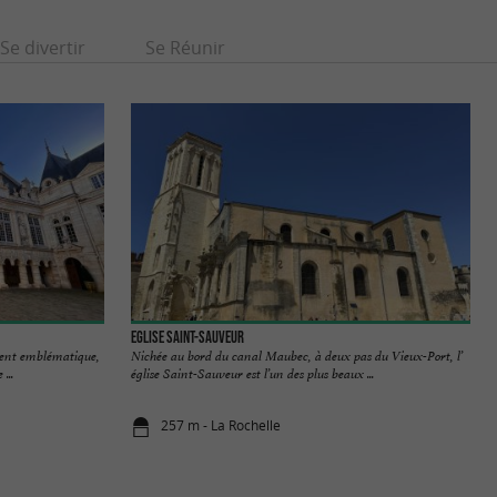
Se divertir
Se Réunir
Eglise Saint-Sauveur
iment emblématique,
Nichée au bord du canal Maubec, à deux pas du Vieux-Port, l’
...
église Saint-Sauveur est l’un des plus beaux ...
257 m - La Rochelle