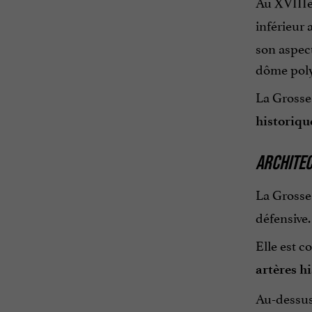
Au XVIIIe 
inférieur 
son aspect
dôme poly
La Grosse
historiqu
ARCHITE
La Grosse
défensive.
Elle est 
artères h
Au-dessus 