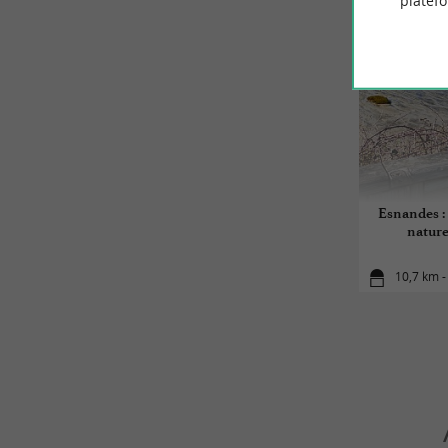
platef
Esnandes : 
naturel
10,7 km 