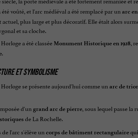
siècle, la porte médiévale a été fortement remaniée et 
a été voûté, et l'arc médiéval a été remplacé par un
arc en
 actuel, plus large et plus décoratif. Elle était alors su
gonal et sa cloche.
 Horloge a été classée
, r
Monument Historique en 1928
.
e
CTURE ET SYMBOLISME
 Horloge se présente aujourd'hui comme un
arc de tri
composée d'un
, sous lequel passe la r
grand arc de pierre
de La Rochelle.
istoriques
de l'arc s'élève un
qui
corps de bâtiment rectangulaire