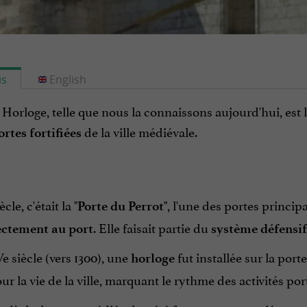
is
English
Horloge, telle que nous la connaissons aujourd'hui, est le 
de la ville médiévale.
rtes fortifiées
cle, c'était la "
", l'une des portes princi
Porte du Perrot
. Elle faisait partie du
ectement au port
système défensif
e siècle (vers 1300), une
fut installée sur la por
horloge
ur la vie de la ville, marquant le rythme des activités por