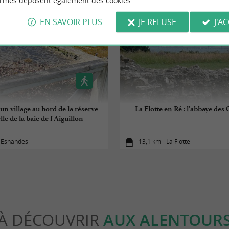
ormes déposent également des cookies.
EN SAVOIR PLUS
JE REFUSE
J'A
un village au bord de la réserve
La Flotte en Ré : l'abbaye des 
le de la baie de l'Aiguillon
- Esnandes
13,1 km - La Flotte
À DÉCOUVRIR
AUX ALENTOUR