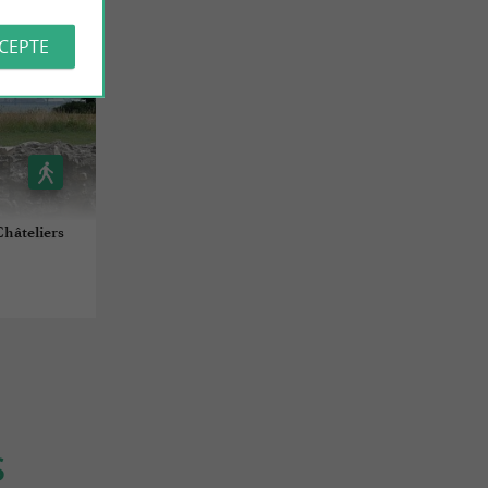
CCEPTE
Châteliers
S