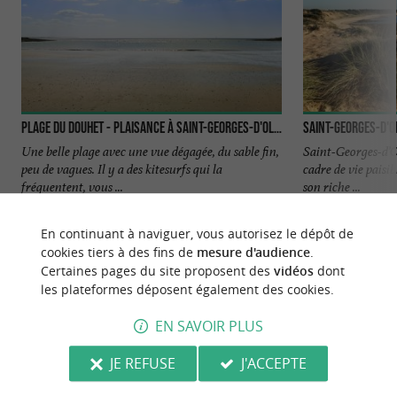
Plage du Douhet - Plaisance à Saint-Georges-d'Oléron
Saint-Georges-d'
Une belle plage avec une vue dégagée, du sable fin,
Saint-Georges-d’O
peu de vagues. Il y a des kitesurfs qui la
cadre de vie paisib
fréquentent, vous ...
son riche ...
953 m - Saint-Georges-d'Oléron
2,4 km - S
En continuant à naviguer, vous autorisez le dépôt de
cookies tiers à des fins de
mesure d'audience
.
Certaines pages du site proposent des
vidéos
dont
les plateformes déposent également des cookies.
EN SAVOIR PLUS
NOUS AVONS TESTÉ
POUR VOUS
JE REFUSE
J'ACCEPTE