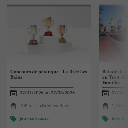
Concours de pétanque - La Brée Les
Balade décou
Bains
en Trott éle
Familles
07/07/2026 au 27/08/2026
07/07/2
700 m - La Brée-les-Bains
1,3 km -
Jeux-concours
Evèneme