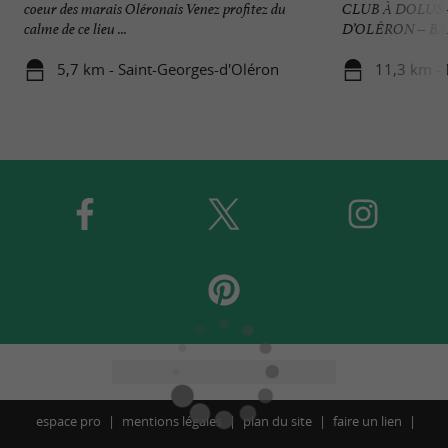
coeur des marais Oléronais Venez profitez du
CLUB À DOLUS-
calme de ce lieu ...
D’OLÉRON – BAL
5,7 km - Saint-Georges-d'Oléron
11,3 km - 
espace pro
mentions légales
plan du site
faire un lien