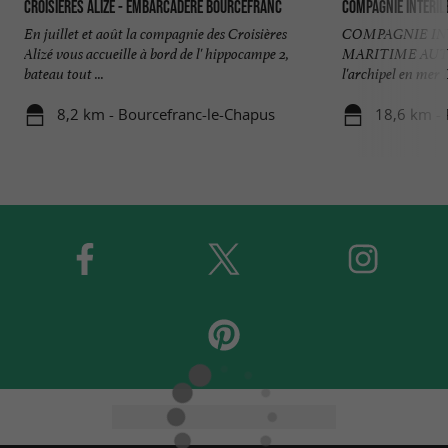
Croisières Alizé - Embarcadère Bourcefranc
Compagnie Interîl
En juillet et août la compagnie des Croisières
COMPAGNIE IN
Alizé vous accueille à bord de l' hippocampe 2,
MARITIME AUTH
bateau tout ...
l'archipel en mer 
8,2 km - Bourcefranc-le-Chapus
18,6 km - 