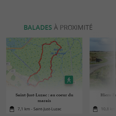
BALADES
À PROXIMITÉ
Saint-Just-Luzac : au coeur du
Hiers-Br
marais
7,1 km - Saint-Just-Luzac
10,8 km