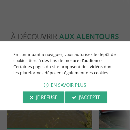
À DÉCOUVRIR
AUX ALENTOURS
Découvrir
S'informer
Se loger
Se r
En continuant à naviguer, vous autorisez le dépôt de
cookies tiers à des fins de
mesure d'audience
.
Certaines pages du site proposent des
vidéos
dont
les plateformes déposent également des cookies.
EN SAVOIR PLUS
JE REFUSE
J'ACCEPTE