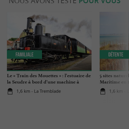
NOUS AVONS TESTÉ
POUR VOUS
Familiale
Détente
Le « Train des Mouettes » : l’estuaire de
5 sites nature
la Seudre à bord d’une machine à
Maritime en 
remonter le temps
1,6 km - La Tremblade
1,6 km - 