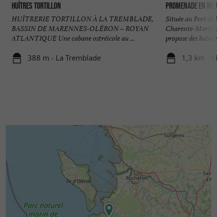
Huîtres Tortillon
Promenade en mer 
HUÎTRERIE TORTILLON À LA TREMBLADE,
Située au Port de
BASSIN DE MARENNES-OLÉRON – ROYAN
Charente-Mariti
ATLANTIQUE Une cabane ostréicole au ...
propose des balades
388 m - La Tremblade
1,3 km - 