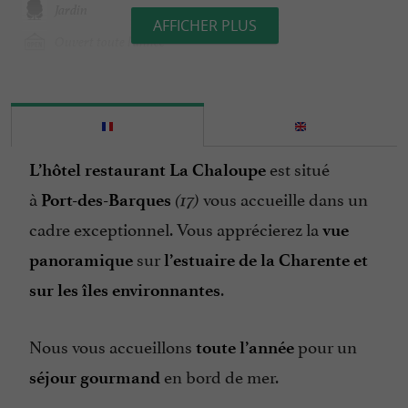
Jardin
AFFICHER PLUS
Ouvert toute l'année
Parking
Parle anglais
Restaurant
est situé
L’hôtel restaurant La Chaloupe
Salle de Séminaire
à
vous accueille dans un
Port-des-Barques
(17)
Terrasse
cadre exceptionnel. Vous apprécierez la
vue
Tickets Restaurant
sur
panoramique
l’estuaire de la Charente et
Télévision : oui
.
sur les îles environnantes
Vue sur la mer
Nous vous accueillons
pour un
toute l’année
en bord de mer.
séjour gourmand