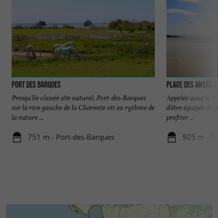
Port des Barques
Plage des Anses à
Presqu’île classée site naturel, Port-des-Barques
Appelée aussi la Pl
sur la rive gauche de la Charente vit au rythme de
d'être équipée d'u
la nature ...
profiter ...
751 m - Port-des-Barques
925 m - P