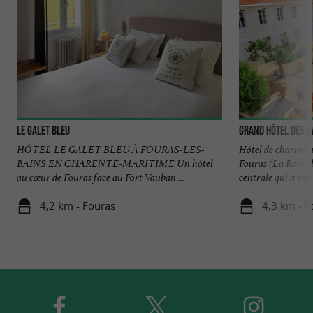
Le Galet Bleu
Grand Hôtel des B
HÔTEL LE GALET BLEU À FOURAS-LES-
Hôtel de charme au
BAINS EN CHARENTE-MARITIME Un hôtel
Fouras (La Rochell
au cœur de Fouras face au Fort Vauban ...
centrale qui a vue 
4,2 km - Fouras
4,3 km - F