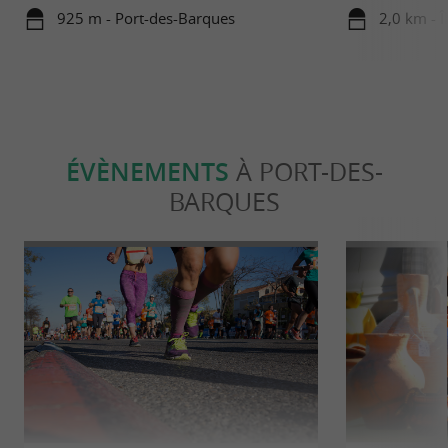
925 m - Port-des-Barques
2,0 km - 
ÉVÈNEMENTS
À PORT-DES-
BARQUES