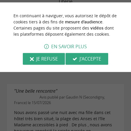
Literie
En continuant à naviguer, vous autorisez le dépôt de
Chambres
cookies tiers à des fins de
mesure d'audience
.
Certaines pages du site proposent des
vidéos
dont
Service
les plateformes déposent également des cookies.
EN SAVOIR PLUS
Qualité/prix
JE REFUSE
J'ACCEPTE
Propreté
"Une belle rencontre"
Avis publié par Gaudin N (Secondigny,
France) le 15/07/2026
Nous avons passé une nuit avec ma fille dans cet
hôtel très bien situé, la plage des Anses et l'île
Madame accessibles à pied . De plus , nous avons
beaucoup apprécié la soirée passée en