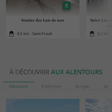
Sentier des Lais de mer
Saint-Laure
de
4,5 km - Saint-Froult
5,2 km -
À DÉCOUVRIR
AUX ALENTOURS
Découvrir
S'informer
Se loger
Se r