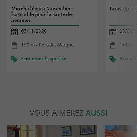
Marche bleue : Movember -
Brocante - 
Ensemble pour la santé des
hommes
07/11/2026
08/08/
150 m - Port-des-Barques
151 m -
Evènements sportifs
Brocant
VOUS AIMEREZ
AUSSI