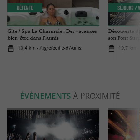
Détente
Séjours /
Gîte / Spa La Charmaie : Des vacances
Découverte d
bien-être dans l’Aunis
son Pont Sus
10,4 km - Aigrefeuille-d'Aunis
19,7 km -
ÉVÈNEMENTS
À PROXIMITÉ