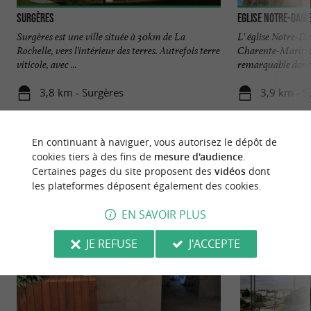
Surgères
Eglise Notre-Dame
Surgères est une ville située à 30km de La
L' église Notre-Da
Rochelle, vers l'intérieur des terres. Autrefois terre
Charente-Maritime
viticole, avec ...
remarquable dont l
3,8 km - Surgères
3,9 km - S
En continuant à naviguer, vous autorisez le dépôt de
cookies tiers à des fins de
mesure d'audience
.
Certaines pages du site proposent des
vidéos
dont
les plateformes déposent également des cookies.
NOUS AVONS TESTÉ
POUR VOUS
EN SAVOIR PLUS
JE REFUSE
J'ACCEPTE