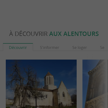
À DÉCOUVRIR
AUX ALENTOURS
Découvrir
S'informer
Se loger
Se r