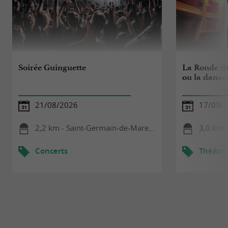
Soirée Guinguette
La Ronde de
ou la danse 
21/08/2026
17/09/
2,2 km - Saint-Germain-de-Marencennes
3,0 km -
Concerts
Théâtre