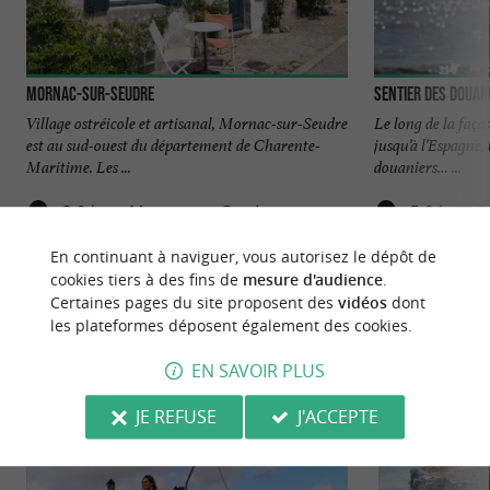
Mornac-sur-Seudre
Sentier des Douan
Village ostréicole et artisanal, Mornac-sur-Seudre
Le long de la faça
est au sud-ouest du département de Charente-
jusqu’à l’Espagne, 
Maritime. Les ...
douaniers… ...
2,9 km - Mornac-sur-Seudre
5,9 km - S
En continuant à naviguer, vous autorisez le dépôt de
cookies tiers à des fins de
mesure d'audience
.
Certaines pages du site proposent des
vidéos
dont
les plateformes déposent également des cookies.
EN SAVOIR PLUS
NOUS AVONS TESTÉ
POUR VOUS
JE REFUSE
J'ACCEPTE