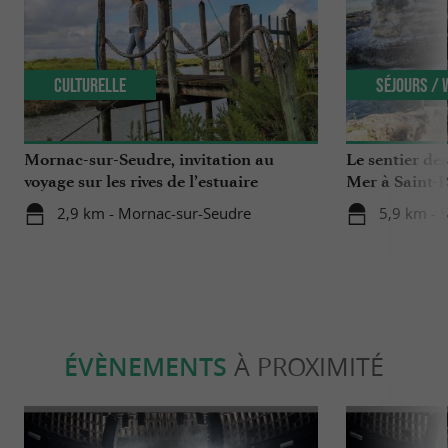
Culturelle
Séjours /
Mornac-sur-Seudre, invitation au
Le sentier de
voyage sur les rives de l’estuaire
Mer à Saint-P
2,9 km - Mornac-sur-Seudre
5,9 km - S
ÉVÈNEMENTS
À PROXIMITÉ