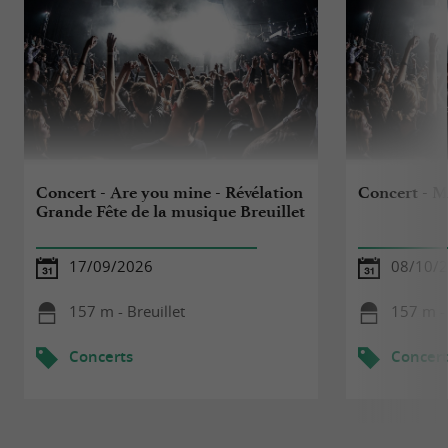
Concert - Are you mine - Révélation
Concert - 
Grande Fête de la musique Breuillet
17/09/2026
08/10/
157 m - Breuillet
157 m - 
Concerts
Concert