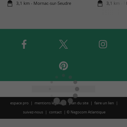
3,1 km - Mornac-sur-Seudre
3,1 km - 
espace pro
mentions légales
plan du site
faire un lien
suivez-nous
contact
©
Negocom Atlantique