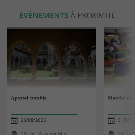
ÉVÈNEMENTS
À PROXIMITÉ
Apostol cumbia
Marché noc
20/08/2026
01/07/2
162 m - Vaux-sur-Mer
164 m -