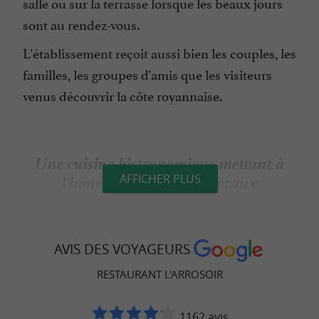
salle ou sur la terrasse lorsque les beaux jours
sont au rendez-vous.
L'établissement reçoit aussi bien les couples, les
familles, les groupes d'amis que les visiteurs
venus découvrir la côte royannaise.
Une cuisine bistronomique mettant à
l'honneur les produits locaux
AFFICHER PLUS
Au sein du
, la cuisine
restaurant L'Arrosoir
repose sur le travail des produits frais et de
AVIS DES VOYAGEURS
saison. Des entrées aux desserts,
Alexandre
RESTAURANT L'ARROSOIR
et son équipe élaborent une carte qui
Lavigne
évolue au fil des arrivages et des inspirations.
1162 avis