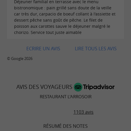
ingrédients.
Déjeuner familial en terrasse avec le menu
bistronomique : pain grillé sans doute de la veille
car très dur, carpacio de boeuf collant à l'assiette et
dessert pêche sans goût de pêche. Le filet de
poisson aux carottes sauve le déjeuner malgré le
Un cadre chaleureux avec vue sur la
chorizo. Service tout juste aimable
plage de Nauzan
Le
ECRIRE UN AVIS
LIRE TOUS LES AVIS
restaurant L'Arrosoir à Saint-Palais-sur-
bénéficie d'un emplacement recherché,
Mer
© Google 2026
directement en bord de mer. Sa terrasse
extérieure permet de profiter du panorama sur
la plage et de l'ambiance paisible du littoral.
AVIS DES VOYAGEURS
L'atmosphère se veut décontractée tout en
RESTAURANT L'ARROSOIR
restant soignée. Les tons contemporains, le
1103 avis
confort des espaces et la proximité immédiate
de l'océan contribuent à créer un cadre
RÉSUMÉ DES NOTES