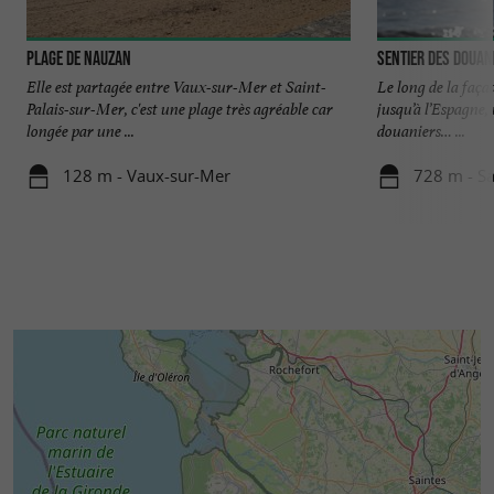
produits du terroir : fruits et légumes de saison,
poissons, huîtres de
,
Marennes-Oléron
Plage de Nauzan
Sentier des Douan
fromages, miel et pineau des Charentes.
Elle est partagée entre Vaux-sur-Mer et Saint-
Le long de la faça
Palais-sur-Mer, c'est une plage très agréable car
jusqu’à l’Espagne, 
Entre littoral, villages de caractère, pistes
longée par une ...
douaniers… ...
cyclables, marchés et producteurs locaux, les
128 m - Vaux-sur-Mer
728 m - Sa
environs de
offrent de multiples
L'Arrosoir
occasions de découvrir les richesses de
la
.
Charente-Maritime