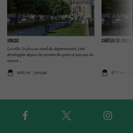
Jonzac
Château de Jonzac
La ville, la plus au nord du département, s’est
développée depuis les années 80 grâce à son eau de
source ...
444 m - Jonzac
471 m - Jo