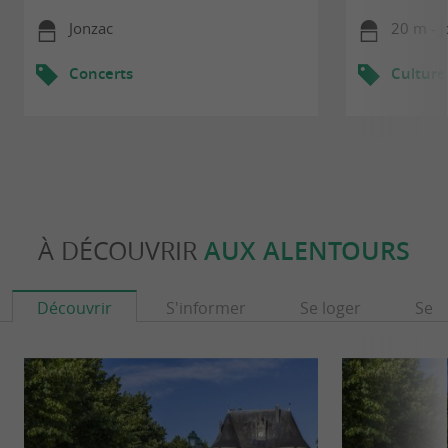
Jonzac
20 m - 
Concerts
Culture
À DÉCOUVRIR
AUX ALENTOURS
Découvrir
S'informer
Se loger
Se r