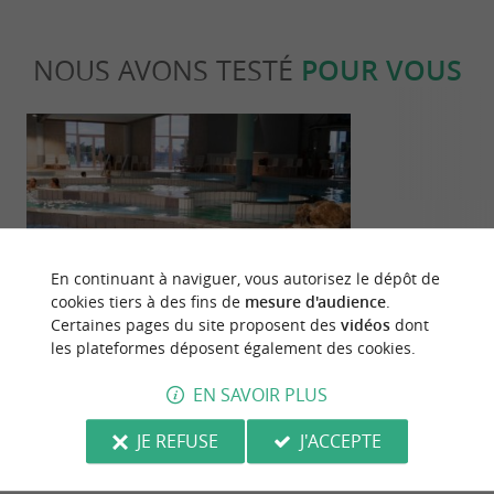
NOUS AVONS TESTÉ
POUR VOUS
Détente
Gourmand
En continuant à naviguer, vous autorisez le dépôt de
cookies tiers à des fins de
mesure d'audience
.
Certaines pages du site proposent des
vidéos
dont
les plateformes déposent également des cookies.
L’univers aquatique tropical des
Un hiver vitam
Antilles de Jonzac
Charente-Ma
EN SAVOIR PLUS
444 m - Jonzac
6,7 km -
JE REFUSE
J'ACCEPTE