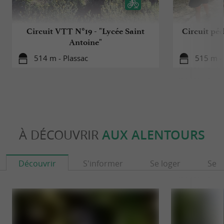
Circuit VTT N°19 - "Lycée Saint
Circuit péd
Antoine"
514 m - Plassac
515 m - 
À DÉCOUVRIR
AUX ALENTOURS
Découvrir
S'informer
Se loger
Se r