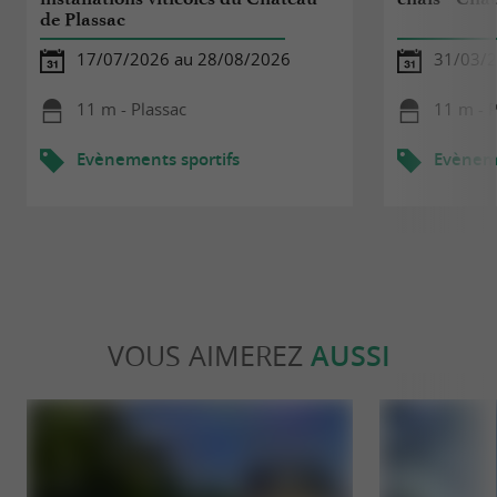
de Plassac
17/07/2026 au 28/08/2026
31/03/2
11 m - Plassac
11 m - P
Evènements sportifs
Evèneme
VOUS AIMEREZ
AUSSI