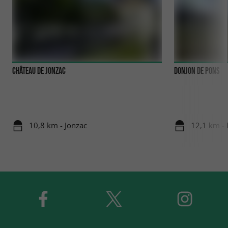
Château de Jonzac
Donjon de Pons
10,8 km - Jonzac
12,1 km -