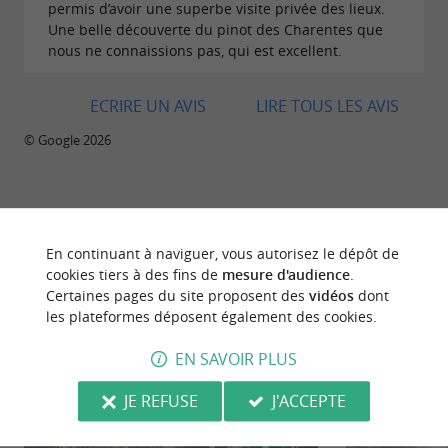
permis d’avoir une superbe visite privée des lieux.
Une belle découverte du pinot des Charentes que
nous ne connaissions pas, qui est excellent.
ECRIRE UN AVIS
LIRE TOUS LES AVIS
© Google 2026
BALADES
À PROXIMITÉ
En continuant à naviguer, vous autorisez le dépôt de
cookies tiers à des fins de
mesure d'audience
.
Certaines pages du site proposent des
vidéos
dont
les plateformes déposent également des cookies.
EN SAVOIR PLUS
JE REFUSE
J'ACCEPTE