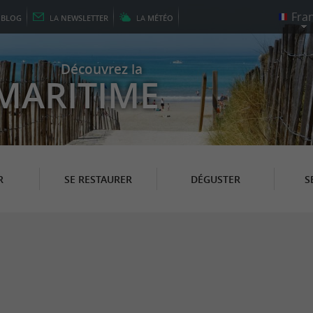
E
BLOG
LA
NEWSLETTER
LA
MÉTÉO
Découvrez la
MARITIME
R
SE RESTAURER
DÉGUSTER
S