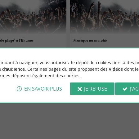
 de plage" à l'Ekume
Musique au marché
08/08/2026
inuant à naviguer, vous autorisez le dépôt de cookies tiers à des fi
n-Plage
Saint-Jean-d'Angély
 d'audience
. Certaines pages du site proposent des
vidéos
dont le
ormes déposent également des cookies.
Concerts
EN SAVOIR PLUS
JE REFUSE
J'A