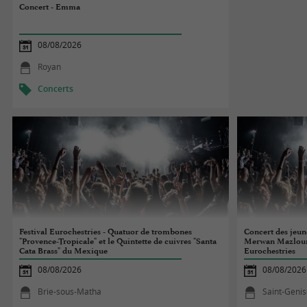
Concert - Emma
08/08/2026
Royan
Concerts
Festival Eurochestries - Quatuor de trombones
Concert des jeun
"Provence-Tropicale" et le Quintette de cuivres "Santa
Merwan Mazloum -
Cata Brass" du Mexique
Eurochestries
08/08/2026
08/08/2026
Brie-sous-Matha
Saint-Geni