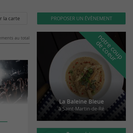
r la carte
PROPOSER UN ÉVÈNEMENT
n
o
t
e
c
o
u
p
e
c
o
e
u
ments au total
r
d
r
La Baleine Bleue
à Saint-Martin-de-Ré