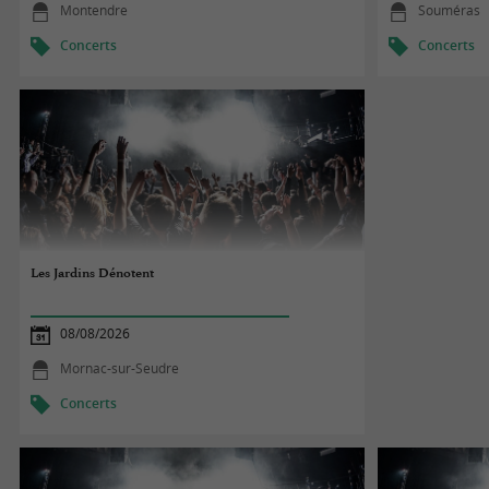
Montendre
Souméras
Concerts
Concerts
Les Jardins Dénotent
08/08/2026
Mornac-sur-Seudre
Concerts