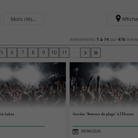
Mots clés...
Affiche
évènements
1 à 14
sur
476
évène
...
5
6
7
8
9
10
11
in Lakes
Soirées "Retours de plage" à l'Ekume
08/08/2026