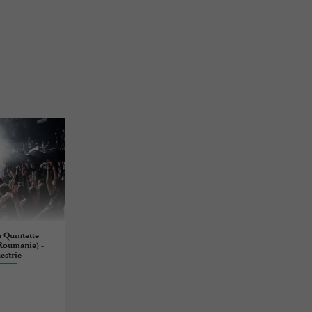
u Quintette
 Roumanie) -
estrie