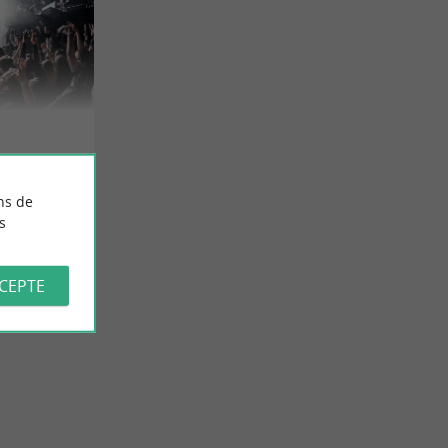
ns de
s
CCEPTE