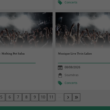
Concerts
- Melting Pot Salsa
Musique Live Twin Lakes
08/08/2026
Souméras
Concerts
...
5
6
7
8
9
10
11