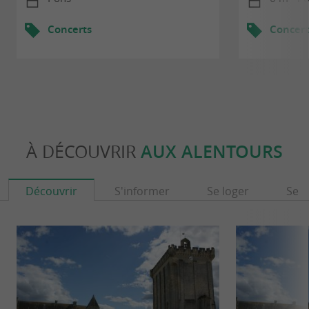
Concerts
Concert
À DÉCOUVRIR
AUX ALENTOURS
Découvrir
S'informer
Se loger
Se r