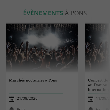
ÉVÈNEMENTS
À PONS
Marchés nocturnes à Pons
Concert de c
au Donjon -
internation
21/08/2026
11/08/
Pons
6 m - P