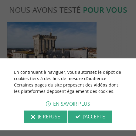
NOUS AVONS TESTÉ
POUR VOUS
Culturelle
Gourmand
En continuant à naviguer, vous autorisez le dépôt de
cookies tiers à des fins de
mesure d'audience
.
Certaines pages du site proposent des
vidéos
dont
Découverte de Pons et ses trésors
Visiter les m
les plateformes déposent également des cookies.
historiques
expérience cha
EN SAVOIR PLUS
42 m - Pons
15,2 km -
JE REFUSE
J'ACCEPTE