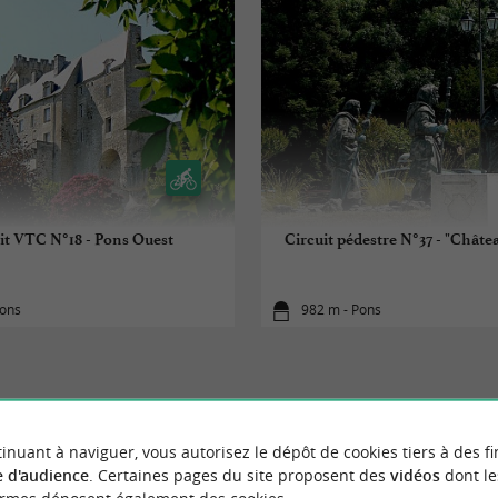
it VTC N°18 - Pons Ouest
Circuit pédestre N°37 - "Châte
Pons
982 m - Pons
inuant à naviguer, vous autorisez le dépôt de cookies tiers à des fi
À DÉCOUVRIR
AUX ALENTOUR
 d'audience
. Certaines pages du site proposent des
vidéos
dont le