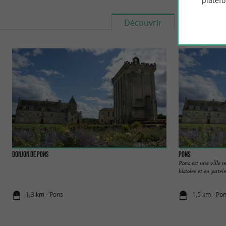
platef
Découvrir
S'informe
Donjon de Pons
Pons
Pons est une ville
histoire et en patrim
1,3 km - Pons
1,5 km - Po