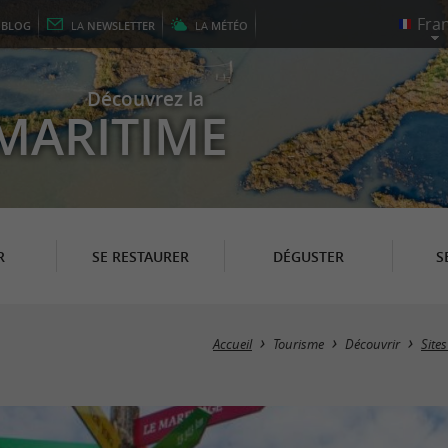
E
BLOG
LA
NEWSLETTER
LA
MÉTÉO
Découvrez la
MARITIME
R
SE RESTAURER
DÉGUSTER
S
Accueil
Tourisme
Découvrir
Site