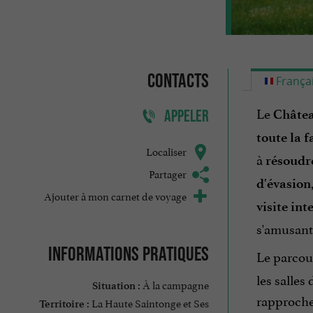
Contacts
França
Le
Châtea
APPELER
toute la f
Localiser
à
résoudre
Partager
d'évasion
Ajouter à mon carnet de voyage
visite int
s'amusant
Informations pratiques
Le parcou
les salles
À la campagne
Situation :
rapproche 
La Haute Saintonge et Ses
Territoire :