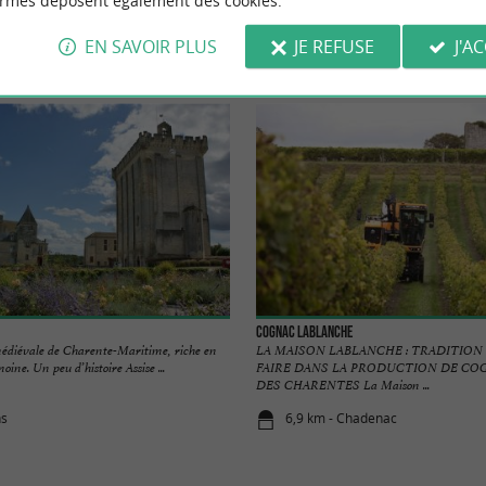
ormes déposent également des cookies.
EN SAVOIR PLUS
JE REFUSE
J'A
r
Se loger
Se restaurer
Déguster
Cognac Lablanche
 médiévale de Charente-Maritime, riche en
LA MAISON LABLANCHE : TRADITION 
oine. Un peu d’histoire Assise ...
FAIRE DANS LA PRODUCTION DE CO
DES CHARENTES La Maison ...
ns
6,9 km - Chadenac