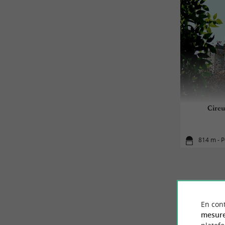
Circu
814 m - 
En cont
mesure