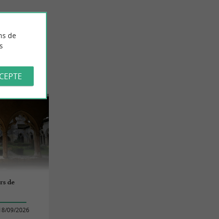
ns de
s
CCEPTE
rs de
18/09/2026