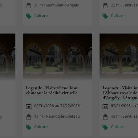
ly
20 m - Saint-Jean-d'Angély
22 m - Saint-Je
Culture
Culture
Legendr - Visite virtuelle au
Legendr - Visite i
château : la réalité virtuelle
l'Abbaye royale de
d'Angély : L’énigm
03/01/2026 au 31/12/2026
03/01/2026 au 
ly
43 m - Neuvicq-le-Château
43 m - Saint-Je
Culture
Culture