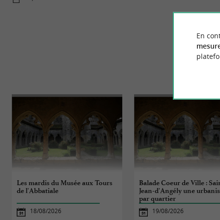
En cont
mesure
platef
Les mardis du Musée aux Tours
Balade Coeur de Ville : Sai
de l'Abbatiale
Jean-d'Angély une urbani
par quartier
18/08/2026
19/08/2026