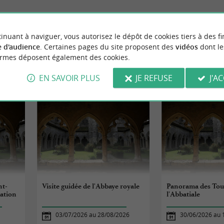
inuant à naviguer, vous autorisez le dépôt de cookies tiers à des fi
 d'audience
. Certaines pages du site proposent des
vidéos
dont le
ormes déposent également des cookies.
ÉVÈNEMENTS
À PROXIMITÉ
EN SAVOIR PLUS
JE REFUSE
J'A
nt-
Visite guidée de l'Abbaye royale
Panorama des Tou
sation
l'Abbatiale
03/07/2026 au 28/08/2026
30/06/2026 au 