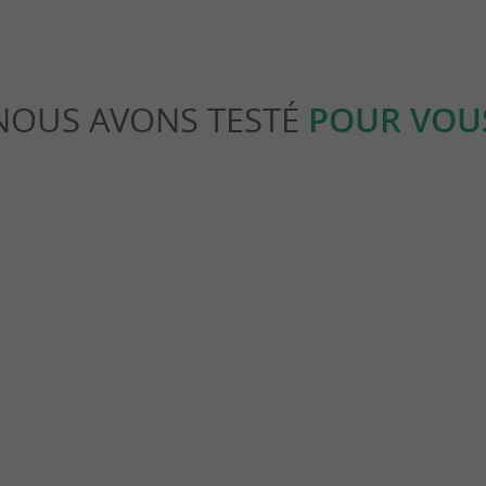
NOUS AVONS TESTÉ
POUR VOU
able
Séjours / Weekend
es à faire à Saintes
Que faire en Vals de Saintonge et 
aintes
23,8 km - Saintes