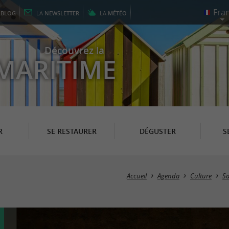
E
BLOG
LA
NEWSLETTER
LA
MÉTÉO
Découvrez la
MARITIME
R
SE RESTAURER
DÉGUSTER
S
Accueil
Agenda
Culture
Sa