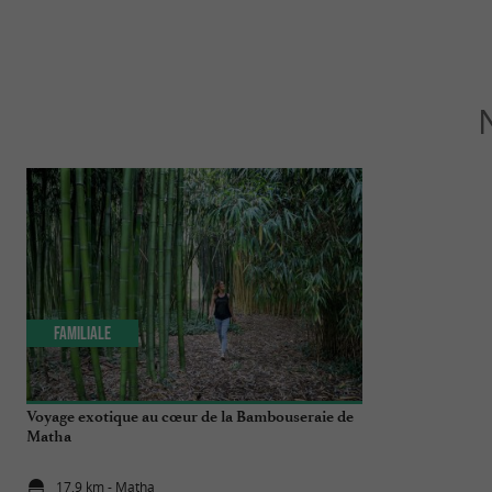
Familiale
Incontourn
Voyage exotique au cœur de la Bambouseraie de
Top 10 des chos
Matha
17,9 km - Matha
23,8 km - S