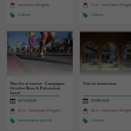
Saint-Jean-d'Angély
15 m - Saint-Jean-d'Angé
Culture
Culture
Marche et course - Campagne
Vols en immersion
Octobre Rose & Prévention
Santé
03/10/2026
20/08/2026
32 m - Saint-Jean-d'Angély
36 m - Saint-Jean-d'Angé
Evènements sportifs
Culture