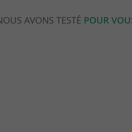
NOUS AVONS TESTÉ
POUR VOU
Culturelle
tte de coquillages, accrochée sur
L’estuaire de la Gironde, une esca
terre, fleuve et océan
schers-sur-Gironde
4,5 km - Talmont-sur-Gironde