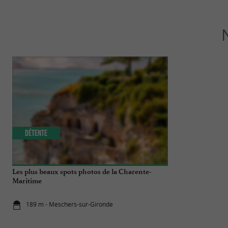
Détente
Familiale
Les plus beaux spots photos de la Charente-
Visitez une gro
Maritime
la falaise !
189 m - Meschers-sur-Gironde
189 m - Me