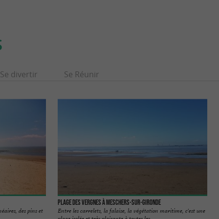
S
Se divertir
Se Réunir
Plage des Vergnes à Meschers-sur-Gironde
néaires, des pins et
Entre les carrelets, la falaise, la végétation maritime, c'est une
plage isolée et très plaisante à toutes les ...