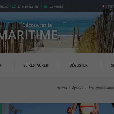
E
BLOG
LA
NEWSLETTER
LA
MÉTÉO
Découvrez la
MARITIME
R
SE RESTAURER
DÉGUSTER
S
Accueil
Agenda
Evènements sport