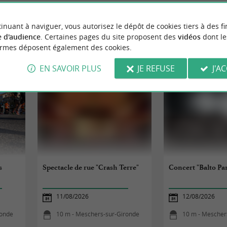
inuant à naviguer, vous autorisez le dépôt de cookies tiers à des fi
 d'audience
. Certaines pages du site proposent des
vidéos
dont le
ormes déposent également des cookies.
EMENTS
À MESCHERS-SUR-GI
EN SAVOIR PLUS
JE REFUSE
J'A
s
Spectacle de rue "Crash Terre"
Concert "Balto Pa
11/08/2026
12/08/2026
ronde
10 m - Meschers-sur-Gironde
10 m - Mescher