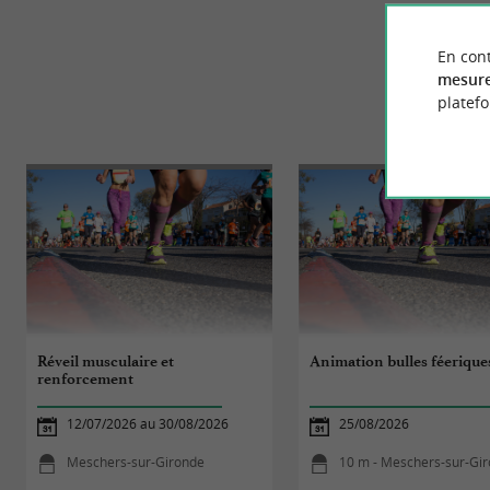
En cont
mesure
platef
ÉVÈN
Réveil musculaire et
Animation bulles féerique
renforcement
12/07/2026 au 30/08/2026
25/08/2026
Meschers-sur-Gironde
10 m - Meschers-sur-Gi