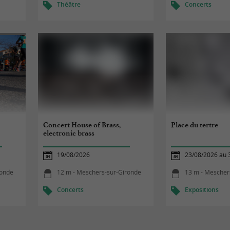
Théâtre
Concerts
Concert House of Brass,
Place du tertre
electronic brass
19/08/2026
23/08/2026 au 
ronde
12 m - Meschers-sur-Gironde
13 m - Mescher
Concerts
Expositions