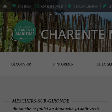
L'
AGENDA
ADRESSES
UTILES
GEO
LOCALISATION
L
CHARENTE 
DÉCOUVRIR
S'INFORMER
SE LOGE
MESCHERS-SUR-GIRONDE
dimanche 12 juillet au dimanche 30 août 2026