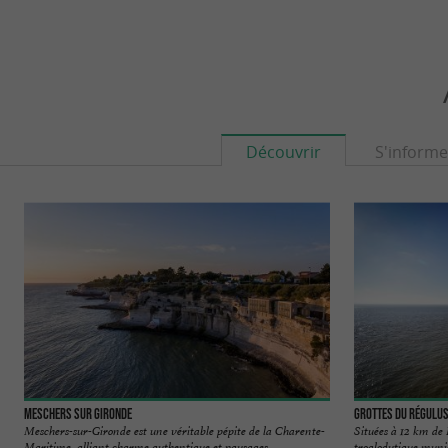
Découvrir
S'informe
Meschers sur Gironde
Grottes du Régulu
Meschers-sur-Gironde est une véritable pépite de la Charente-
Situées à 12 km de 
Maritime, alliant charme authentique et paysages ...
troglodytique munici