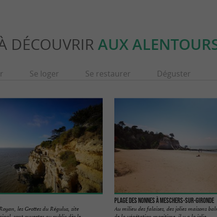
À DÉCOUVRIR
AUX ALENTOUR
r
Se loger
Se restaurer
Déguster
s
Plage des Nonnes à Meschers-sur-Gironde
Royan, les Grottes du Régulus, site
Au milieu des falaises, des jolies maisons bal
pal, sont ouvertes au public dès le ...
de la végétation maritime, il y a la jolie ...