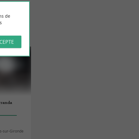
ns de
s
RONDE
CCEPTE
rranda
s-sur-Gironde