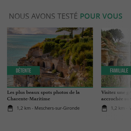
NOUS AVONS TESTÉ
POUR VOUS
Détente
Familiale
Les plus beaux spots photos de la
Visitez une gr
Charente-Maritime
accrochée sur 
1,2 km - Meschers-sur-Gironde
1,2 km - 