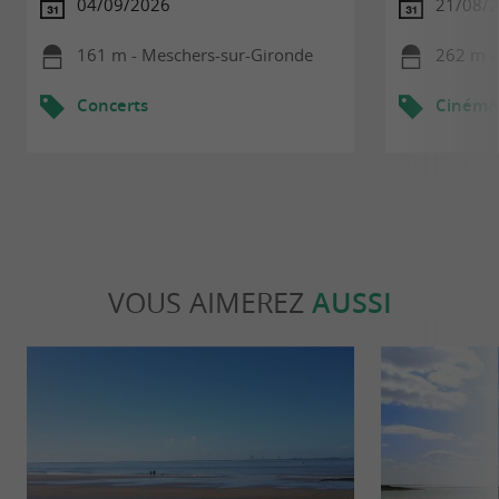
04/09/2026
21/08/2
161 m - Meschers-sur-Gironde
262 m -
Concerts
Cinéma
VOUS AIMEREZ
AUSSI