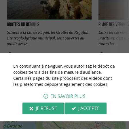
Grottes du Régulus
Plage des Vergne
Situées à 12 km de Royan, les Grottes du Régulus,
Entre les carrelets
site troglodytique municipal, sont ouvertes au
maritime, c'est une
public dès le ...
toutes les ...
905 m - Meschers-sur-Gironde
909 m - M
En continuant à naviguer, vous autorisez le dépôt de
cookies tiers à des fins de
mesure d'audience
.
Certaines pages du site proposent des
vidéos
dont
les plateformes déposent également des cookies.
EN SAVOIR PLUS
JE REFUSE
J'ACCEPTE