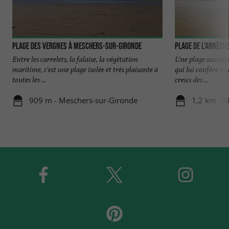
Plage des Vergnes à Meschers-sur-Gironde
Plage de l'Arnèch
Entre les carrelets, la falaise, la végétation
Une plage sauvage, 
maritime, c'est une plage isolée et très plaisante à
qui lui confère to
toutes les ...
creux des ...
909 m - Meschers-sur-Gironde
1,2 km - 