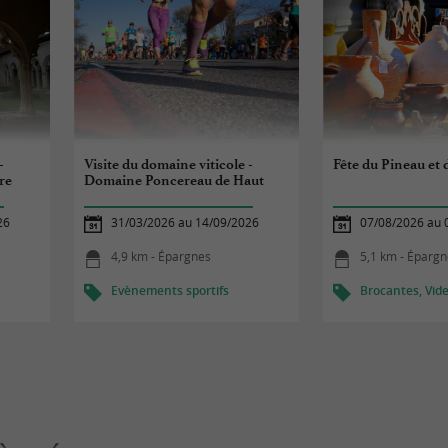
-
Visite du domaine viticole -
Fête du Pineau et 
re
Domaine Poncereau de Haut
26
31/03/2026 au 14/09/2026
07/08/2026 au 
4,9 km - Épargnes
5,1 km - Éparg
Evènements sportifs
Brocantes, Vide