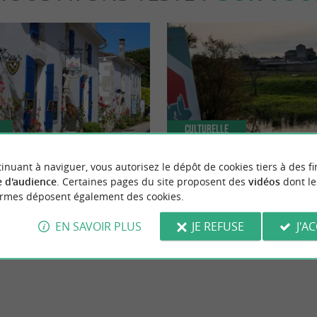
Culturelle
inuant à naviguer, vous autorisez le dépôt de cookies tiers à des fi
 d'audience
. Certaines pages du site proposent des
vidéos
dont le
Plus Beaux Villages de France » en
Escapade à Talmont-sur-Gironde, c
ormes déposent également des cookies.
itime
charentaise
EN SAVOIR PLUS
JE REFUSE
J'A
lmont-sur-Gironde
8,2 km - Talmont-sur-Gironde