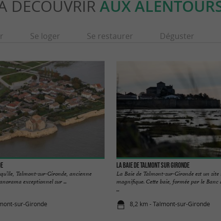
À DÉCOUVRIR
AUX ALENTOUR
r
Se loger
Se restaurer
Déguster
de
La baie de Talmont sur Gironde
squ’île, Talmont-sur-Gironde, ancienne
La Baie de Talmont-sur-Gironde est un site
panorama exceptionnel sur ...
magnifique. Cette baie, formée par le Banc 
...
lmont-sur-Gironde
8,2 km - Talmont-sur-Gironde