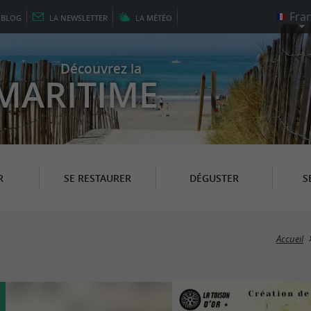
E
BLOG
LA
NEWSLETTER
LA
MÉTÉO
Découvrez la
MARITIME
R
SE RESTAURER
DÉGUSTER
S
Accueil