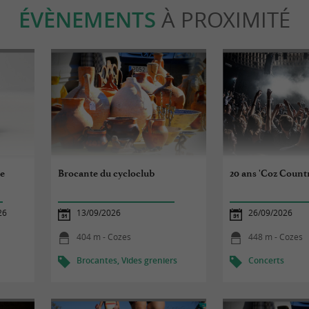
ÉVÈNEMENTS
À PROXIMITÉ
de
Brocante du cycloclub
20 ans 'Coz Count
26
13/09/2026
26/09/2026
404 m - Cozes
448 m - Cozes
Brocantes, Vides greniers
Concerts