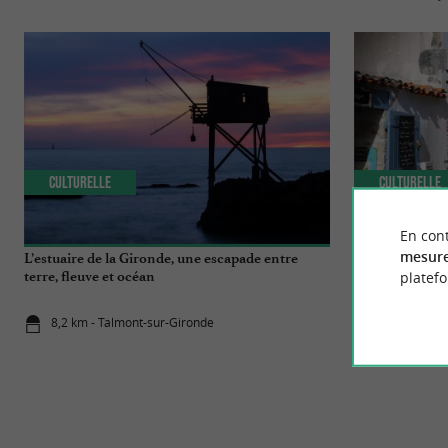
Culturelle
Culturelle
En cont
mesure
L’estuaire de la Gironde, une escapade entre
Explorez les « 
platef
terre, fleuve et océan
Charente-Mar
8,2 km - Talmont-sur-Gironde
8,2 km - Ta