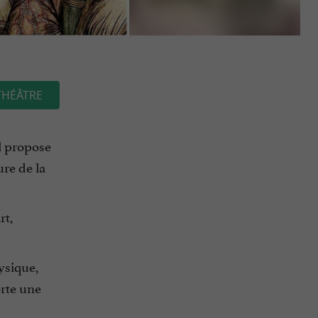
THÉÂTRE
l propose
ure de la
rt,
ysique,
orte une