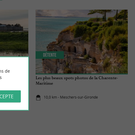
Détente
ns de
s
ité fortifiée
Les plus beaux spots photos de la Charente-
Maritime
CCEPTE
10,0 km - Meschers-sur-Gironde