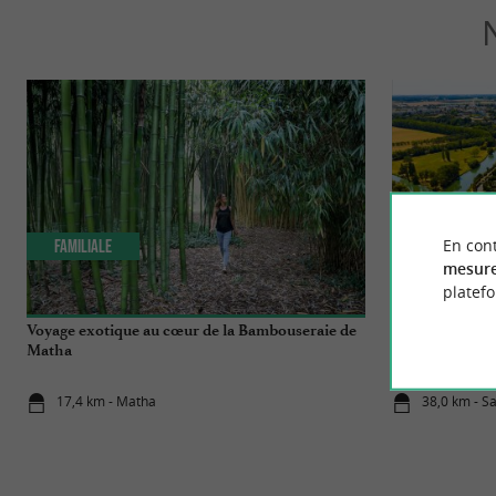
En cont
Familiale
Incontourn
mesure
platef
Voyage exotique au cœur de la Bambouseraie de
Top 10 des chos
Matha
17,4 km - Matha
38,0 km - S