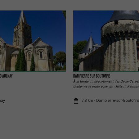
 d'Aulnay
Dampierre sur Boutonne
À la limite du département des Deux-Sèvre
Boutonne se visite pour son château Renaissa
nay
7,3 km - Dampierre-sur-Boutonn