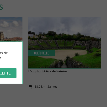
S
ns de
Culturelle
s
à Saintes ?
L'amphithéâtre de Saintes
CCEPTE
38,0 km - Saintes