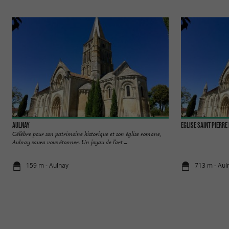
Aulnay
Eglise Saint Pierre
Célèbre pour son patrimoine historique et son église romane,
Aulnay saura vous étonner. Un joyau de l’art ...
159 m - Aulnay
713 m - Aul