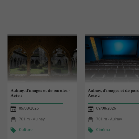
Aulnay, d'images et de paroles -
Aulnay, d'images et de paro
Acte 1
Acte 2
09/08/2026
09/08/2026
701 m - Aulnay
701 m - Aulnay
Culture
Cinéma