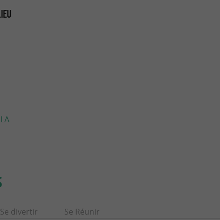
LIEU
 LA
S
Se divertir
Se Réunir