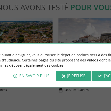
NOUS AVONS TESTÉ
POUR VOU
inuant à naviguer, vous autorisez le dépôt de cookies tiers à des fi
able
Séjours / Weekend
 d'audience
. Certaines pages du site proposent des
vidéos
dont le
ormes déposent également des cookies.
es à faire à Saintes
Que faire en Vals de Saintonge et 
EN SAVOIR PLUS
JE REFUSE
J'A
aintes
38,0 km - Saintes