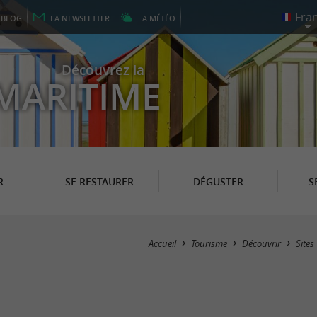
E
BLOG
LA
NEWSLETTER
LA
MÉTÉO
Découvrez la
MARITIME
R
SE RESTAURER
DÉGUSTER
S
Accueil
Tourisme
Découvrir
Sites