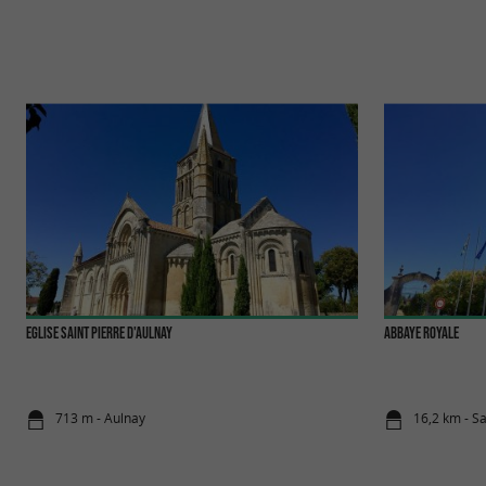
Eglise Saint Pierre d'Aulnay
Abbaye Royale
713 m - Aulnay
16,2 km - Sa