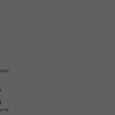
TONGE
4
S
.81"W