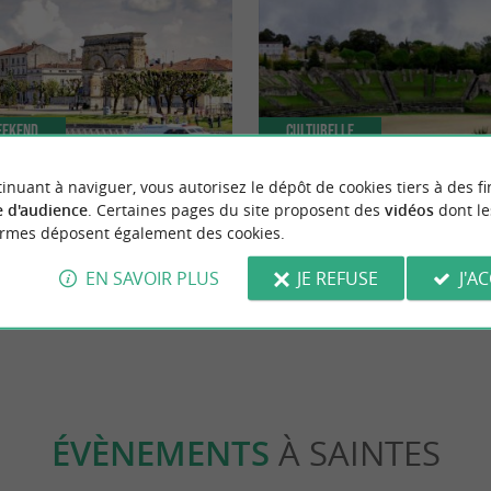
eekend
Culturelle
inuant à naviguer, vous autorisez le dépôt de cookies tiers à des fi
 d'audience
. Certaines pages du site proposent des
vidéos
dont le
ls de Saintonge et à Saintes ?
L'amphithéâtre de Saintes
ormes déposent également des cookies.
EN SAVOIR PLUS
JE REFUSE
J'A
ntes
111 m - Saintes
ÉVÈNEMENTS
À SAINTES