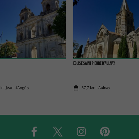
Eglise Saint Pierre d'Aulnay
int-Jean-d'Angély
37,7 km - Aulnay