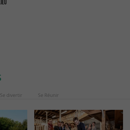
LIEU
S
Se divertir
Se Réunir