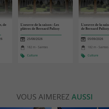
e, de
L'oeuvre de la saison : Les
L'oeuvre de la sais
plâtres de Bernard Palissy
de Bernard Paliss
26
25/08/2026
05/09/2026
182 m - Saintes
182 m - Saintes
Culture
Culture
VOUS AIMEREZ
AUSSI