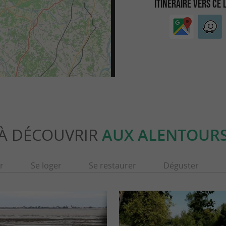
ITINÉRAIRE VERS CE 
À DÉCOUVRIR
AUX ALENTOUR
r
Se loger
Se restaurer
Déguster