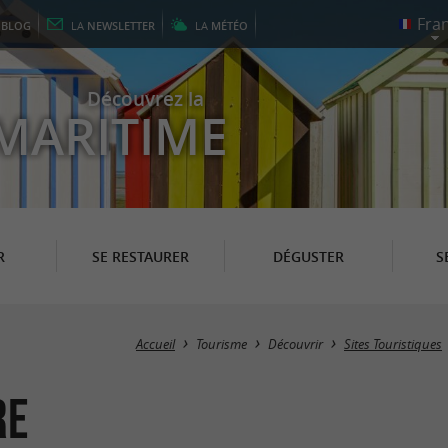
E
BLOG
LA
NEWSLETTER
LA
MÉTÉO
Découvrez la
MARITIME
R
SE RESTAURER
DÉGUSTER
S
Accueil
Tourisme
Découvrir
Sites Touristiques
re