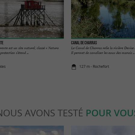
nte
Canal de Charras
rente est un site naturel, classé « Natura
Le Canal de Charras relie la rivière Devise
rotection s’étend ...
Il permet de canaliser les eaux des marais ...
ntes
127 m - Rochefort
NOUS AVONS TESTÉ
POUR VOU