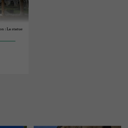
on : La statue
y