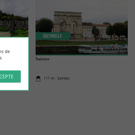
Culturelle
ns de
s
Saintes
CCEPTE
111 m - Saintes