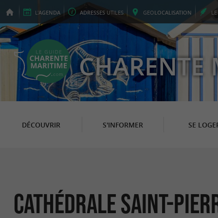
L'
AGENDA
ADRESSES
UTILES
GEO
LOCALISATION
L
CHARENTE 
DÉCOUVRIR
S'INFORMER
SE LOGE
Cathédrale Saint-Pier